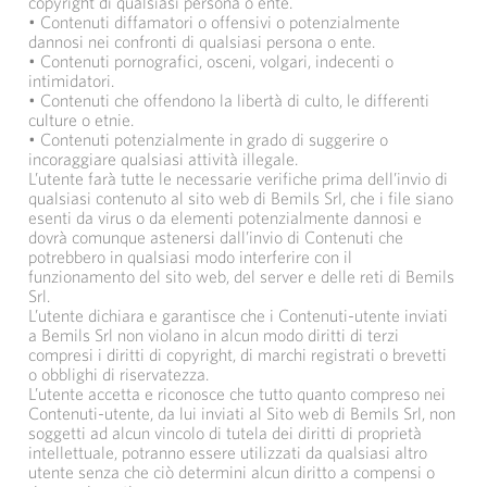
copyright di qualsiasi persona o ente.
• Contenuti diffamatori o offensivi o potenzialmente
dannosi nei confronti di qualsiasi persona o ente.
• Contenuti pornografici, osceni, volgari, indecenti o
intimidatori.
• Contenuti che offendono la libertà di culto, le differenti
culture o etnie.
• Contenuti potenzialmente in grado di suggerire o
incoraggiare qualsiasi attività illegale.
L’utente farà tutte le necessarie verifiche prima dell’invio di
qualsiasi contenuto al sito web di Bemils Srl, che i file siano
esenti da virus o da elementi potenzialmente dannosi e
dovrà comunque astenersi dall’invio di Contenuti che
potrebbero in qualsiasi modo interferire con il
funzionamento del sito web, del server e delle reti di Bemils
Srl.
L’utente dichiara e garantisce che i Contenuti-utente inviati
a Bemils Srl non violano in alcun modo diritti di terzi
compresi i diritti di copyright, di marchi registrati o brevetti
o obblighi di riservatezza.
L’utente accetta e riconosce che tutto quanto compreso nei
Contenuti-utente, da lui inviati al Sito web di Bemils Srl, non
soggetti ad alcun vincolo di tutela dei diritti di proprietà
intellettuale, potranno essere utilizzati da qualsiasi altro
utente senza che ciò determini alcun diritto a compensi o