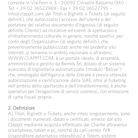
corrente in Via Ferri n. 3 - 20092 Cinisello Balsamo (MI) –
Tel. + 39 02 36522969 - Fax + 39 02 36522795 –
info@clappit.com, dei Titoli o Biglietti o Tickets (di seguito
definiti), che autorizzano l’accesso dell’utente o del
portatore del relativo documento d’ingresso (di seguito
definito Cliente) ad iniziative ed eventi di spettacolo e
d’intrattenimento culturale in genere, nonché sportivi, per
conto degli Organizzatori (di seguito definiti), che,
preventivamente pubblicizzati anche nel predetto sito
internet, si terranno in ambito nazionale o all’estero.
WWW.CLAPPIT.COM, è un portale ideato, di proprietà,
amministrato e gestito da Bemils Srl, dotato di un sistema
avanzato di biglietteria automatizzata (modulo “Belive”)
che, omologato dall’Agenzia delle Entrate e previa ottenuta
autorizzazione e certificazione dalla SIAE, oltre al ticketing
nell’ambito dello spettacolo e dell’intrattenimento, è anche
operativo per l’erogazione di servizi connessi, con emissione
di carte fiscali proprie.
2. Definizioni
A) Titoli, Biglietti o Tickets, anche intesi singolarmente, sono
i documenti numerati, datati e certificati, emessi dal sito
Clappit mediante acquisto effettuato dal Cliente attraverso
smartphone, tablet e pc, nonché da call-center, IVR
(risponditore automatico interattivo) e Totem, sistemi