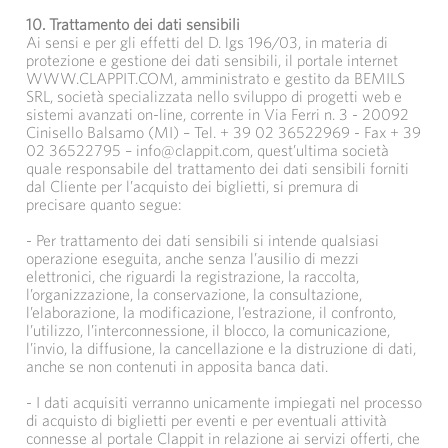
10. Trattamento dei dati sensibili
Ai sensi e per gli effetti del D. lgs 196/03, in materia di
protezione e gestione dei dati sensibili, il portale internet
WWW.CLAPPIT.COM, amministrato e gestito da BEMILS
SRL, società specializzata nello sviluppo di progetti web e
sistemi avanzati on-line, corrente in Via Ferri n. 3 - 20092
Cinisello Balsamo (MI) – Tel. + 39 02 36522969 - Fax + 39
02 36522795 – info@clappit.com, quest’ultima società
quale responsabile del trattamento dei dati sensibili forniti
dal Cliente per l’acquisto dei biglietti, si premura di
precisare quanto segue:
- Per trattamento dei dati sensibili si intende qualsiasi
operazione eseguita, anche senza l’ausilio di mezzi
elettronici, che riguardi la registrazione, la raccolta,
l’organizzazione, la conservazione, la consultazione,
l’elaborazione, la modificazione, l’estrazione, il confronto,
l’utilizzo, l’interconnessione, il blocco, la comunicazione,
l’invio, la diffusione, la cancellazione e la distruzione di dati,
anche se non contenuti in apposita banca dati.
- I dati acquisiti verranno unicamente impiegati nel processo
di acquisto di biglietti per eventi e per eventuali attività
connesse al portale Clappit in relazione ai servizi offerti, che