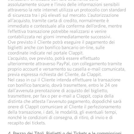
assolutamente sicure e l’invio delle informazioni sensibili
attraverso la rete internet utilizza un protocollo con standard
di sicurezza tra i più elevati sul mercato. L’autorizzazione
all’acquisto, tramite carta di credito, normalmente è
immediato e contestuale alla conferma dell’ordine, mentre
l’effettiva transazione potrebbe realizzarsi e venire
contabilizzata nei giorni immediatamente successivi.
Ove previsto il Cliente potrà eseguire il pagamento dei
biglietti anche con bonifico bancario on-line, sulle
coordinate indicate nel portale Clappit.
L’acquisto, ove previsto, potrà essere effettuato
ulteriormente attraverso PayPal, con collegamento tramite
proprio account e versamento su casella e-mail comunicata,
previa espressa richiesta del Cliente, da Clappit.
Nel caso in cui il Cliente intenda effettuare la transazione
con bonifico bancario, dovrà trasmettere, entro le 24 ore
dall’avvenuta prenotazione di acquisto del biglietto,
trasmettere, per fax o per e-mail a Clappit, copia della
distinta che attesta l’avvenuto pagamento, dopodiché sarà
onere di Clappit comunicare al Cliente il perfezionamento
della transazione, i dati, le modalità, gli eventuali tempi,
nonché le condizioni di consegna, di ritiro, di invio e di
recapito dei tickets.
4.
Prezzo dei Titoli, Biglietti o dei Tickets e le commissioni