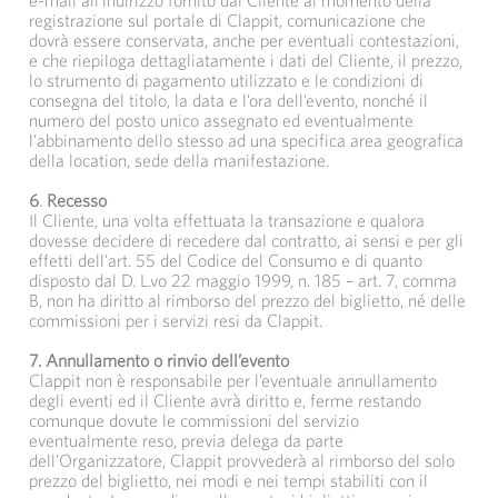
e-mail all’indirizzo fornito dal Cliente al momento della
registrazione sul portale di Clappit, comunicazione che
dovrà essere conservata, anche per eventuali contestazioni,
e che riepiloga dettagliatamente i dati del Cliente, il prezzo,
lo strumento di pagamento utilizzato e le condizioni di
consegna del titolo, la data e l’ora dell’evento, nonché il
numero del posto unico assegnato ed eventualmente
l’abbinamento dello stesso ad una specifica area geografica
della location, sede della manifestazione.
6
.
Recesso
Il Cliente, una volta effettuata la transazione e qualora
dovesse decidere di recedere dal contratto, ai sensi e per gli
effetti dell’art. 55 del Codice del Consumo e di quanto
disposto dal D. L.vo 22 maggio 1999, n. 185 – art. 7, comma
B, non ha diritto al rimborso del prezzo del biglietto, né delle
commissioni per i servizi resi da Clappit.
7. Annullamento o rinvio dell’evento
Clappit non è responsabile per l’eventuale annullamento
degli eventi ed il Cliente avrà diritto e, ferme restando
comunque dovute le commissioni del servizio
eventualmente reso, previa delega da parte
dell’Organizzatore, Clappit provvederà al rimborso del solo
prezzo del biglietto, nei modi e nei tempi stabiliti con il