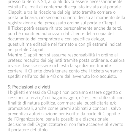
presso la Bemils Srl, ai quali dovrà essere necessariamente
esibita l’ e-mail di conferma di acquisto inviata dal portale
Clappit, e tra la ricezione del biglietto tramite corriere o
posta ordinaria, ciò secondo quanto deciso al momento della
registrazione e del processato ordine sul portale Clappit.
Il Ticket potrà essere ritirato personalmente anche da terzi,
purché muniti ed autorizzati dal Cliente della copia del
documento del compratore e con specifica delega,
quest’ultima editabile nel formato e con gli estremi indicati
nel portale Clappit.
Mentre Clappit non si assume responsabilità in ordine al
preteso recapito dei biglietti tramite posta ordinaria, qualora
invece dovesse essere richiesta la spedizione tramite
corriere, il Cliente dovrà tenere conto che i tickets verranno
spediti nell’arco delle 48 ore dall’avvenuto loro acquisto.
9. Preclusioni e divieti
I biglietti emessi da Clappit non potranno essere oggetto di
cessione a terzi e/o di bagarinaggio, né essere utilizzati con
finalità di natura politica, commerciale, pubblicitaria e/o
promozionali, anche come premi abbinati a concorsi, salvo
preventiva autorizzazione per iscritto da parte di Clappit e
dell’Organizzatore, pena la possibile e discrezionale
decisione dell’Organizzatore di non fare accedere all’evento
il portatore del titolo.