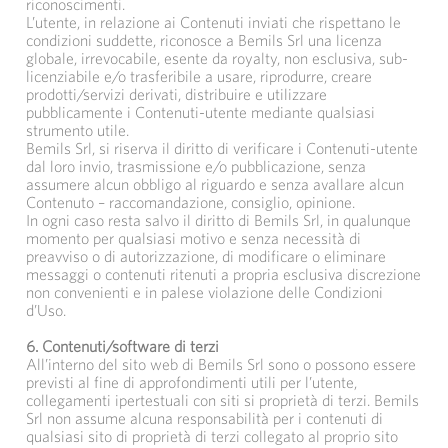
riconoscimenti.
L’utente, in relazione ai Contenuti inviati che rispettano le
condizioni suddette, riconosce a Bemils Srl una licenza
globale, irrevocabile, esente da royalty, non esclusiva, sub-
licenziabile e/o trasferibile a usare, riprodurre, creare
prodotti/servizi derivati, distribuire e utilizzare
pubblicamente i Contenuti-utente mediante qualsiasi
strumento utile.
Bemils Srl, si riserva il diritto di verificare i Contenuti-utente
dal loro invio, trasmissione e/o pubblicazione, senza
assumere alcun obbligo al riguardo e senza avallare alcun
Contenuto – raccomandazione, consiglio, opinione.
In ogni caso resta salvo il diritto di Bemils Srl, in qualunque
momento per qualsiasi motivo e senza necessità di
preavviso o di autorizzazione, di modificare o eliminare
messaggi o contenuti ritenuti a propria esclusiva discrezione
non convenienti e in palese violazione delle Condizioni
d’Uso.
6. Contenuti/software di terzi
All’interno del sito web di Bemils Srl sono o possono essere
previsti al fine di approfondimenti utili per l’utente,
collegamenti ipertestuali con siti si proprietà di terzi. Bemils
Srl non assume alcuna responsabilità per i contenuti di
qualsiasi sito di proprietà di terzi collegato al proprio sito