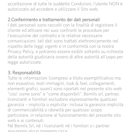
accettazione di tutte le suddette Condizioni, l’utente NON è
autorizzato ad accedere e utilizzare il Sito web.
2.Conferimento e trattamento dei dati personali
I dati personali sono raccolti con la finalità di registrare il
cliente ed attivare nei suoi confronti le procedure per
l'esecuzione del contratto e le relative necessarie
comunicazioni; tali dati sono trattati elettronicamente nel
rispetto delle leggi vigenti e in conformità con la nostra
Privacy Policy, e potranno essere esibiti soltanto su richiesta
della autorità giudiziaria ovvero di altre autorità all'uopo per
legge autorizzate.
3. Responsabilità
Tutte le informazioni (compresi a titolo esemplificativo ma
non esaustivo, testi immagini, look & feel, collegamenti,
elementi grafici, suoni) sono riportati nel presente sito web
“cosi’ come sono” e “come disponibili”. Bemils srl, partner,
licenzianti e fornitori escludono espressamente qualsiasi
garanzia – implicita o esplicita– inclusa la garanzia implicita
di commerciabilità o idoneità per qualsiasi scopo
particolare, in relazione al funzionamento del presente sito
web e ai contenuti.
Né Bemils Srl, né i licenzianti né i fornitori o i partner
assumono alcun impegno circa: