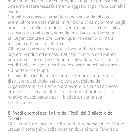
mandante. In caso di annullamento, i biglietti emessi non
potranno essere tassativamente oggetto di permuta con altri
eventi.
Clappit non è assolutamente responsabile dei disagi
eventualmente determinati in funzione di cambiamenti degli
orari o rinvii delle date degli eventi, condizioni che, qualora
si dovessero realizzare, sono da imputare direttamente
all’Organizzatore e che, comunque, non danno diritto al
rimborso del prezzo del titolo.
All’Organizzatore è rimessa la facoltà di decidere se i
biglietti venduti ed emessi, nel caso di rinvio dell’evento,
potranno essere riutilizzati per un’altra data e alle stesse
condizioni, con comunicazione che verrà pubblicata anche
sul portale di Clappit.
In caso di furto, di smarrimento, deterioramento e/o di
distruzione del titolo, salvo diversa decisione dell’
Organizzatore, al Cliente potrà essere precluso l’accesso
all’evento e non avrà diritto ad ottenere il rimborso del
relativo prezzo pagato per il biglietto, né alla sua
sostituzione.
8.
Modi e tempi per il ritiro dei Titoli, dei Biglietti o dei
Tickets
Al Cliente è rimessa la scelta tra il ritiro personale del titolo
presso il botteghino della location dove si terrà l’evento o