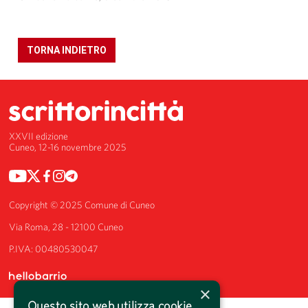
TORNA INDIETRO
XXVII edizione
Cuneo, 12-16 novembre 2025
Copyright © 2025 Comune di Cuneo
Via Roma, 28 - 12100 Cuneo
P.IVA: 00480530047
×
Questo sito web utilizza cookie