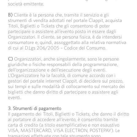
società emittente.
B)
Cliente è la persona che, tramite il servizio e gli 
strumenti di vendita adottati nel portale Clappit, acquista
Titoli, Biglietti o Tickets che gli consentono di poter
partecipare o assistere all’evento posto in essere dagli
Organizzatori. Il cliente, se persona fisica, è da intendersi
consumatore e, quindi, assoggettato alla relativa normativa
di cui al D.Lgs 206/2005 – Codice del Consumo.
C)
Organizzatori, anche singolarmente, sono le persone 
giuridiche o fisiche responsabili della programmazione,
dell’organizzazione e dell’esecuzione degli eventi.
L’Organizzatore ha la facoltà, di comune accordo con i
gestori del portale internet Clappit, di decidere sul prezzo,
sui tempi e sulle modalità di collocamento sul mercato dei
biglietti che danno diritto di partecipare o assistere agli
eventi.
3
.
Strumenti di pagamento
Il pagamento dei Titoli, Biglietti o Tickets, che danno il diritto
al portatore di accedere all’evento, è consentito tramite
carta di credito (a titolo esemplificativo e non esaustivo
VISA, MASTERCARD, VISA ELECTRON, POSTEPAY). Le
transazioni effettuate con tale strumento sono