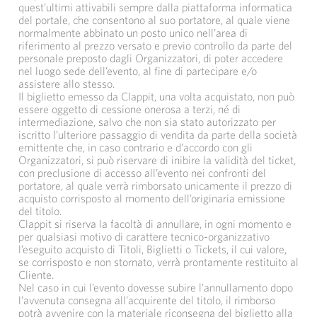
quest’ultimi attivabili sempre dalla piattaforma informatica
del portale, che consentono al suo portatore, al quale viene
normalmente abbinato un posto unico nell’area di
riferimento al prezzo versato e previo controllo da parte del
personale preposto dagli Organizzatori, di poter accedere
nel luogo sede dell’evento, al fine di partecipare e/o
assistere allo stesso.
Il biglietto emesso da Clappit, una volta acquistato, non può
essere oggetto di cessione onerosa a terzi, né di
intermediazione, salvo che non sia stato autorizzato per
iscritto l’ulteriore passaggio di vendita da parte della società
emittente che, in caso contrario e d’accordo con gli
Organizzatori, si può riservare di inibire la validità del ticket,
con preclusione di accesso all’evento nei confronti del
portatore, al quale verrà rimborsato unicamente il prezzo di
acquisto corrisposto al momento dell’originaria emissione
del titolo.
Clappit si riserva la facoltà di annullare, in ogni momento e
per qualsiasi motivo di carattere tecnico-organizzativo
l’eseguito acquisto di Titoli, Biglietti o Tickets, il cui valore,
se corrisposto e non stornato, verrà prontamente restituito al
Cliente.
Nel caso in cui l’evento dovesse subire l’annullamento dopo
l’avvenuta consegna all’acquirente del titolo, il rimborso
potrà avvenire con la materiale riconsegna del biglietto alla