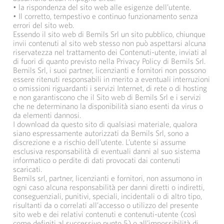
• la rispondenza del sito web alle esigenze dell’utente.
• Il corretto, tempestivo e continuo funzionamento senza
errori del sito web.
Essendo il sito web di Bemils Srl un sito pubblico, chiunque
invii contenuti al sito web stesso non può aspettarsi alcuna
riservatezza nel trattamento dei Contenuti-utente, inviati al
di fuori di quanto previsto nella Privacy Policy di Bemils Srl.
Bemils Srl, i suoi partner, licenzianti e fornitori non possono
essere ritenuti responsabili in merito a eventuali interruzioni
o omissioni riguardanti i servizi Internet, di rete o di hosting
e non garantiscono che il Sito web di Bemils Srl e i servizi
che ne determinano la disponibilità siano esenti da virus o
da elementi dannosi.
I download da questo sito di qualsiasi materiale, qualora
siano espressamente autorizzati da Bemils Srl, sono a
discrezione e a rischio dell’utente. L’utente si assume
esclusiva responsabilità di eventuali danni al suo sistema
informatico o perdite di dati provocati dai contenuti
scaricati.
Bemils srl, partner, licenzianti e fornitori, non assumono in
ogni caso alcuna responsabilità per danni diretti o indiretti,
conseguenziali, punitivi, speciali, incidentali o di altro tipo,
risultanti da o correlati all’accesso o utilizzo del presente
sito web e dei relativi contenuti e contenuti-utente (così
come definiti al successivo punto 5) o all’impossibilità di