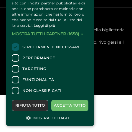
sito con i nostri partner pubblicitari e di
analisi che potrebbero combinarle con
altre informazioni che hai fornito loro o
che hanno raccolto dal tuo utilizzo dei
CONTATTI
loro servizi.
Leggi di più
Per informazioni e supporto all'acquisto della biglietteria
MOSTRA TUTTI I PARTNER
(1658) →
Clicca qui
Per informazioni sul programma e l'evento, rivolgersi all'
STRETTAMENTE NECESSARI
organizzatore
.
Dichiarazione di accessibilità
PERFORMANCE
TARGETING
FUNZIONALITÀ
NON CLASSIFICATI
RIFIUTA TUTTO
ACCETTA TUTTO
MOSTRA DETTAGLI