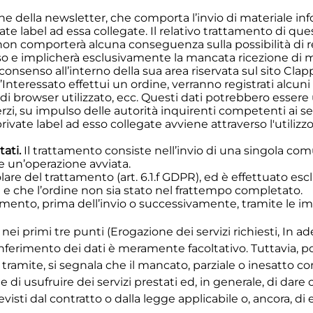
one della newsletter, che comporta l’invio di materiale in
te label ad essa collegate. Il relativo trattamento di ques
omporterà alcuna conseguenza sulla possibilità di registr
stesso e implicherà esclusivamente la mancata ricezione di
consenso all’interno della sua area riservata sul sito Clapp
 l’Interessato effettui un ordine, verranno registrati alcun
tipo di browser utilizzato, ecc. Questi dati potrebbero esser
 terzi, su impulso delle autorità inquirenti competenti ai se
private label ad esso collegate avviene attraverso l'utilizzo
ati.
Il trattamento consiste nell’invio di una singola com
re un’operazione avviata.
olare del trattamento (art. 6.1.f GDPR), ed è effettuato esc
i e che l’ordine non sia stato nel frattempo completato.
ento, prima dell’invio o successivamente, tramite le imp
 nei primi tre punti (Erogazione dei servizi richiesti, In 
onferimento dei dati è meramente facoltativo. Tuttavia, p
erti tramite, si segnala che il mancato, parziale o inesatt
to e di usufruire dei servizi prestati ed, in generale, di da
sti dal contratto o dalla legge applicabile o, ancora, di 