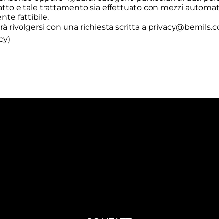
atto e tale trattamento sia effettuato con mezzi automati
ente fattibile.
vrà rivolgersi con una richiesta scritta a
privacy@bemils.
cy)