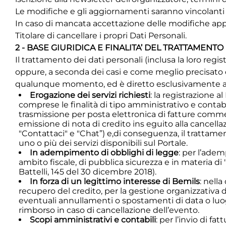
Le modifiche e gli aggiornamenti saranno vincolanti
In caso di mancata accettazione delle modifiche apport
Titolare di cancellare i propri Dati Personali.
2 - BASE GIURIDICA E FINALITA’ DEL TRATTAMENTO
Il trattamento dei dati personali (inclusa la loro regi
oppure, a seconda dei casi e come meglio precisato di
qualunque momento, ed è diretto esclusivamente al 
Erogazione dei servizi richiesti
: la registrazione 
comprese le finalità di tipo amministrativo e conta
trasmissione per posta elettronica di fatture comme
emissione di nota di credito ins eguito alla cancella
"Contattaci" e "Chat”) e,di conseguenza, il trattament
uno o più dei servizi disponibili sul Portale.
In adempimento di obblighi di legge
: per l’adem
ambito fiscale, di pubblica sicurezza e in materia d
Battelli,
145 del 30 dicembre 2018)
.
In forza di un legittimo interesse di Bemils
: nell
recupero del credito, per la gestione organizzativa d
eventuali annullamenti o spostamenti di data o luo
rimborso in caso di cancellazione dell’evento.
Scopi amministrativi e contabili
: per l’invio di f