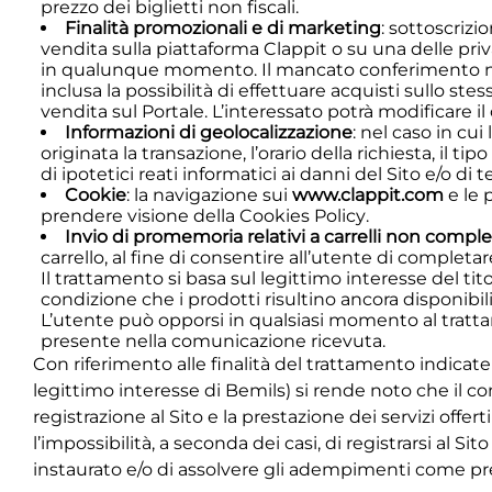
prezzo dei biglietti non fiscali.
Finalità promozionali e di marketing
: sottoscrizi
vendita sulla piattaforma Clappit o su una delle priva
in qualunque momento. Il mancato conferimento non c
inclusa la possibilità di effettuare acquisti sullo 
vendita sul Portale. L’interessato potrà modificare il 
Informazioni di geolocalizzazione
: nel caso in cui
originata la transazione, l’orario della richiesta, il 
di ipotetici reati informatici ai danni del Sito e/o di
Cookie
: la navigazione sui
www.clappit.com
e le 
prendere visione della
Cookies Policy
.
Invio di promemoria relativi a carrelli non complet
carrello, al fine di consentire all’utente di completa
Il trattamento si basa sul legittimo interesse del tit
condizione che i prodotti risultino ancora disponibil
L’utente può opporsi in qualsiasi momento al trattam
presente nella comunicazione ricevuta.
Con riferimento alle finalità del trattamento indicate
legittimo interesse di Bemils) si rende noto che il c
registrazione al Sito e la prestazione dei servizi off
l’impossibilità, a seconda dei casi, di registrarsi al Si
instaurato e/o di assolvere gli adempimenti come previ