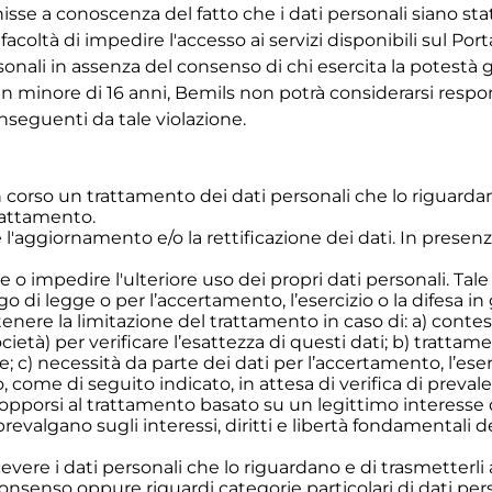
isse a conoscenza del fatto che i dati personali siano stat
 facoltà di impedire l'accesso ai servizi disponibili sul Po
onali in assenza del consenso di chi esercita la potestà g
un minore di 16 anni, Bemils non potrà considerarsi respo
onseguenti da tale violazione.
n corso un trattamento dei dati personali che lo riguarda
trattamento.
ere l'aggiornamento e/o la rettificazione dei dati. In pres
e o impedire l'ulteriore uso dei propri dati personali. Tale
 di legge o per l’accertamento, l’esercizio o la difesa in g
ottenere la limitazione del trattamento in caso di: a) conte
ietà) per verificare l’esattezza di questi dati; b) trattame
; c) necessità da parte dei dati per l’accertamento, l’eserci
come di seguito indicato, in attesa di verifica di prevalen
 di opporsi al trattamento basato su un legittimo interesse 
valgano sugli interessi, diritti e libertà fondamentali del
ricevere i dati personali che lo riguardano e di trasmetterli
 consenso oppure riguardi categorie particolari di dati pers