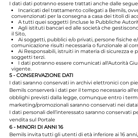
I dati dati potranno essere trattati anche dalle segue
Incaricati del trattamento collegati a Bemils, ovv
convenzionati per la consegna a casa dei titoli di ac
A tutti quei soggetti (incluse le Pubbliche Autor
Agli istituti bancari ed alle società che gestisco
il Sito,
Ai soggetti, pubblici e/o privati, persone fisiche 
comunicazione risulti necessaria o funzionale al cor
Ai Responsabili, istruiti in materia di sicurezza e 
soggetti terzi.
I dati potranno essere comunicati all'Autorità Giudi
vigente.
5 - CONSERVAZIONE DATI
I dati saranno conservati in archivi elettronici con
Bemils conserverà i dati per il tempo necessario all'es
obblighi previsti dalla legge, comunque entro i termini p
marketing/promozionali saranno conservati nei database
I dati personali dell’interessato saranno conservati pe
vendita sul Portale
6 - MINORI DI ANNI 16
Bemils invita tutti gli utenti di età inferiore ai 16 a