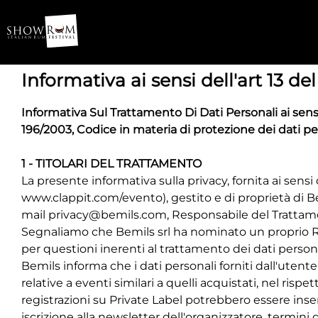
Informativa ai sensi dell'art 13 d
Informativa Sul Trattamento Di Dati Personali ai sens
196/2003, Codice in materia di protezione dei dati p
1 - TITOLARI DEL TRATTAMENTO
La presente informativa sulla privacy, fornita ai sensi de
www.clappit.com/evento), gestito e di proprietà di Bem
mail
privacy@bemils.com
, Responsabile del Tratta
Segnaliamo che Bemils srl ha nominato un proprio Re
per questioni inerenti al trattamento dei dati personal
Bemils informa che i dati personali forniti dall'utente
relative a eventi similari a quelli acquistati, nel ri
registrazioni su
Private Label potrebbero essere inseri
iscrizione alla newsletter dell'organizzatore, termini di