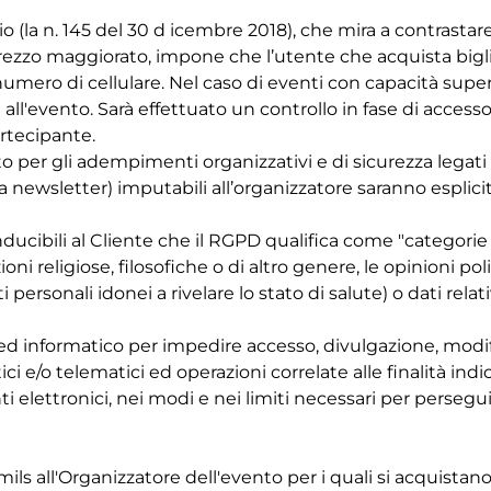
o (la n. 145 del 30 d icembre 2018), che mira a contrasta
 a prezzo maggiorato, impone che l’utente che acquista big
numero di cellulare.
Nel caso di eventi con capacità superi
 all'evento. Sarà effettuato un controllo in fase di accesso
rtecipante.
to per gli adempimenti organizzativi e di sicurezza legati a
la newsletter) imputabili all’organizzatore saranno esplici
ducibili al Cliente che il RGPD qualifica come "categorie pa
zioni religiose, filosofiche o di altro genere, le opinioni p
i personali idonei a rivelare lo stato di salute) o dati rela
 ed informatico per impedire accesso, divulgazione, modifi
 e/o telematici ed operazioni correlate alle finalità indi
lettronici, nei modi e nei limiti necessari per perseguire 
 all'Organizzatore dell'evento per i quali si acquistano i t