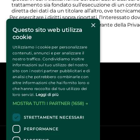
trattamento sia fondato sull’esecuzione di un contr
diretta dei dati da un titolare all’altro, ove tecnicam
Per esercitare i diritti sopra riportati, l’Interessato do
×
reclamo all'Autorità di controllo (il Garante della Priva
Questo sito web utilizza
cookie
Ultima modifica 7 febbraio 2022
Utilizziamo i cookie per personalizzare
contenuti, annunci e per analizzare il
Torna indietro
nostro traffico. Condividiamo inoltre
informazioni sul tuo utilizzo del nostro
sito con i nostri partner pubblicitari e di
analisi che potrebbero combinarle con
altre informazioni che hai fornito loro o
che hanno raccolto dal tuo utilizzo dei
loro servizi.
Leggi di più
MOSTRA TUTTI I PARTNER
(1658) →
STRETTAMENTE NECESSARI
PERFORMANCE