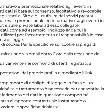
formativo e promozionale relativo agli eventi in
ti dati si basa sul consenso, facoltativo e revocabile
arsi al Sito e di usufruire del servizi prestati,
 materiale promozionale ed informativo sugli eventi in
it e sulle private label ad esso collegate.
i dati, come ad esempio l’indirizzo IP da cui è
e utilizzati per l’accertamento di responsabilità in caso
nsi di legge.
 di cookie. Per le specifiche sui cookie si prega di 
unicazione via email entro 6 ore dalla creazione del 
lusivamente nei confronti di utenti registrati, a
ostazioni del proprio profilo o mediante il link
adempimento di obblighi di legge e In forza di un
oiché tale trattamento è necessario per consentire la
o conferimento dei dati in questione comporterà
re corso al rapporto contrattuale instaurando o
evadere le specifiche richieste.