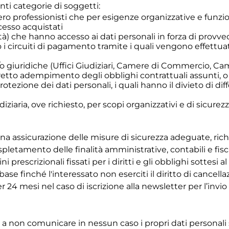
nti categorie di soggetti:
ero professionisti che per esigenze organizzative e funzio
cesso acquistati
ità) che hanno accesso ai dati personali in forza di provv
no i circuiti di pagamento tramite i quali vengono effettua
e/o giuridiche (Uffici Giudiziari, Camere di Commercio, Came
retto adempimento degli obblighi contrattuali assunti, o 
protezione dei dati personali, i quali hanno il divieto di di
ziaria, ove richiesto, per scopi organizzativi e di sicurezz
 piena assicurazione delle misure di sicurezza adeguate, 
pletamento delle finalità amministrative, contabili e fisc
rescrizionali fissati per i diritti e gli obblighi sottesi al 
 finché l'interessato non eserciti il diritto di cancellaz
r 24 mesi nel caso di iscrizione alla newsletter per l’invi
nni, a non comunicare in nessun caso i propri dati personal