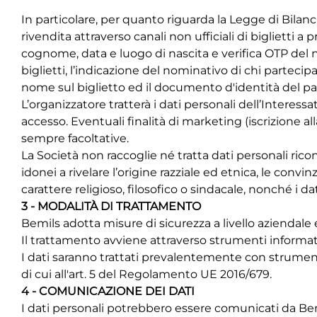
In particolare, per quanto riguarda la
Legge di Bilanci
rivendita attraverso canali non ufficiali di biglietti
cognome, data e luogo di nascita e verifica OTP del 
biglietti, l’indicazione del nominativo di chi partecipa
nome sul biglietto ed il documento d'identità del pa
L’organizzatore tratterà i dati personali dell’Interessa
accesso. Eventuali finalità di marketing (iscrizione al
sempre facoltative.
La Società non raccoglie né tratta dati personali ricon
idonei a rivelare l’origine razziale ed etnica, le convin
carattere religioso, filosofico o sindacale, nonché i dat
3 - MODALITÀ DI TRATTAMENTO
Bemils adotta misure di sicurezza a livello aziendale
Il trattamento avviene attraverso strumenti informatici
I dati saranno trattati prevalentemente con strumenti e
di cui all'art. 5 del Regolamento UE 2016/679.
4 - COMUNICAZIONE DEI DATI
I dati personali potrebbero essere comunicati da Bemils