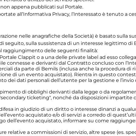
 non appena pubblicati sul Portale.
ate all’Informativa Privacy, l’Interessato è tenuto a cess
strazione nelle anagrafiche della Società) è basato sulla s
 seguito, sulla sussistenza di un interesse legittimo di 
raggiungimento delle seguenti finalità:
al Portale Clappit o a una delle private label ad esso colle
bile connesse e derivanti dal Contratto concluso con l’I
rciali da parte di Bemils (inclusa anche la procedura di 
zione di un evento acquistato). Rientra in questo contest
o dei dati personali dell’utente per la gestione e l’invio d
pimento di obblighi derivanti dalla legge o da regolamenti
i "secondary ticketing", nonché da disposizioni impartite
a difesa in giudizio di un diritto o interesse dinanzi a qua
ell’evento acquistato e/o di servizi a corredo di quest’u
go dell’evento acquistato, informare su come raggiunger
atture relative a commissioni di servizio, altre spese (es. sp