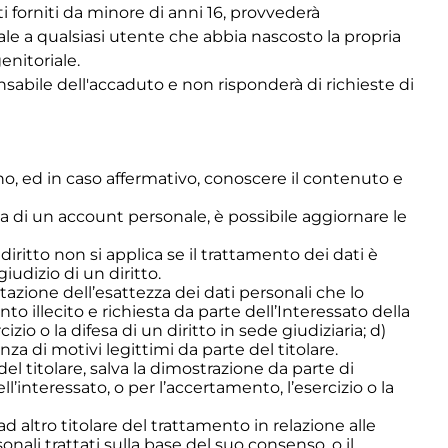
i forniti da minore di anni 16, provvederà
rtale a qualsiasi utente che abbia nascosto la propria
enitoriale.
nsabile dell'accaduto e non risponderà di richieste di
no, ed in caso affermativo, conoscere il contenuto e
enza di un account personale, è possibile aggiornare le
 diritto non si applica se il trattamento dei dati è
iudizio di un diritto.
stazione dell’esattezza dei dati personali che lo
nto illecito e richiesta da parte dell’Interessato della
zio o la difesa di un diritto in sede giudiziaria; d)
za di motivi legittimi da parte del titolare.
del titolare, salva la dimostrazione da parte di
l’interessato, o per l’accertamento, l’esercizio o la
 ad altro titolare del trattamento in relazione alle
onali trattati sulla base del suo consenso, o il