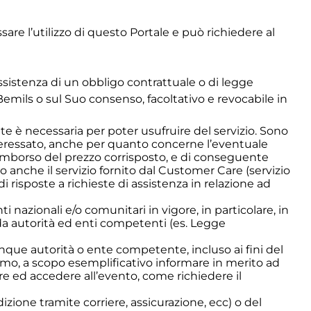
are l’utilizzo di questo Portale e può richiedere al
ussistenza di un obbligo contrattuale o di legge
Bemils o sul Suo consenso, facoltativo e revocabile in
gate è necessaria per poter usufruire del servizio. Sono
nteressato, anche per quanto concerne l’eventuale
rimborso del prezzo corrisposto, e di conseguente
o anche il servizio fornito dal Customer Care (servizio
i risposte a richieste di assistenza in relazione ad
 nazionali e/o comunitari in vigore, in particolare, in
 da autorità ed enti competenti (es. Legge
lunque autorità o ente competente, incluso ai fini del
ltimo, a scopo esemplificativo informare in merito ad
e ed accedere all’evento, come richiedere il
edizione tramite corriere, assicurazione, ecc) o del