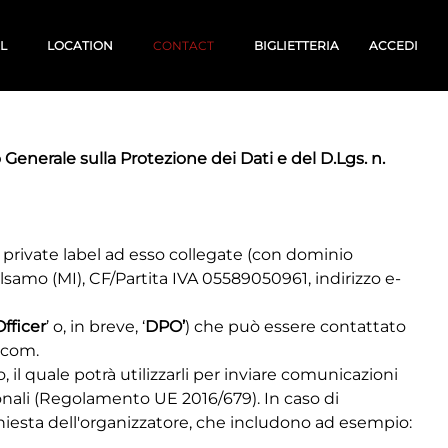
AL
LOCATION
CONTACT
BIGLIETTERIA
ACCEDI
enerale sulla Protezione dei Dati e del D.Lgs. n.
 private label ad esso collegate (con dominio 
alsamo (MI), CF/Partita IVA 05589050961, indirizzo e-
fficer
’ o, in breve, ‘
DPO’
) che può essere contattato
.com
.
 il quale potrà utilizzarli per inviare comunicazioni
rsonali (Regolamento UE 2016/679). In caso di
chiesta dell'organizzatore, che includono ad esempio: 