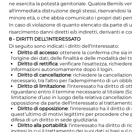
ne esercita la potestà genitoriale. Qualora Bemils ven
all'immediata distruzione degli stessi, riservandosi la
minore età, o che abbia comunicato i propri dati pers
In caso di violazione di quanto elencato da parte di 
risarcimento danni diretti e/o indiretti, derivanti e c
8 - DIRITTI DELL’INTERESSATO
Di seguito sono indicati i diritti dell’Interessato:
Diritto di accesso
: ottenere la conferma che sia i
l'origine dei dati, delle finalità e delle modalità del 
Diritto di rettifica
: verificare l'esattezza, richied
informazioni autonomamente dopo il login.
Diritto di cancellazione
: richiedere la cancellazion
necessario, tra l’altro per l’adempimento di un obbligo
Diritto di limitazione
: l’Interessato ha diritto di 
riguardano entro il termine necessario al titolare (Soc
limitazione d’uso in luogo della relativa cancellazione
opposizione da parte dell’Interessato al trattamento, 
Diritto di opposizione
: l’interessato ha il diritto
quest’ultimo di motivi legittimi per procedere che pre
difesa di un diritto in sede giudiziaria.
Diritto alla portabilità
: l’interessato ha diritto di 
ipotesi in cui il trattamento dei suoi dati si basi sul