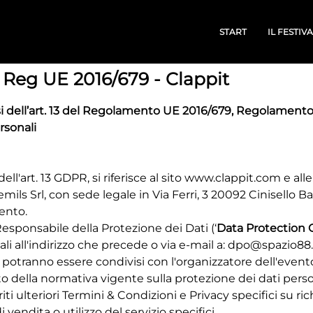
START
IL FESTIV
el Reg UE 2016/679 - Clappit
i dell’art. 13 del Regolamento UE 2016/679, Regolamento G
ersonali
ll'art. 13 GDPR, si riferisce al sito
www.clappit.com
e alle
ils Srl, con sede legale in Via Ferri, 3 20092 Cinisello B
mento.
sponsabile della Protezione dei Dati (‘
Data Protection O
i all'indirizzo che precede o via e-mail a:
dpo@spazio88
 potranno essere condivisi con l'organizzatore dell'evento,
spetto della normativa vigente sulla protezione dei dati pe
ti ulteriori Termini & Condizioni e Privacy specifici su ri
 vendita o utilizzo del servizio specifici.