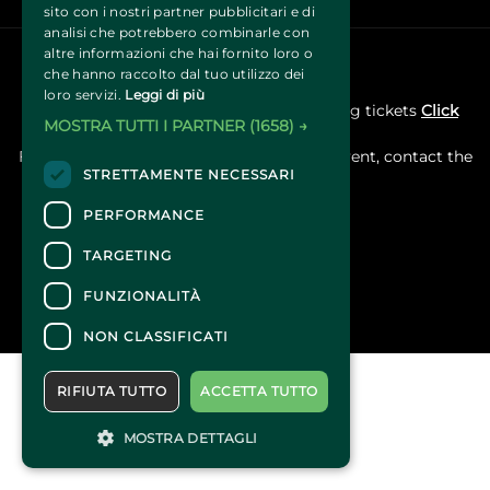
sito con i nostri partner pubblicitari e di
analisi che potrebbero combinarle con
altre informazioni che hai fornito loro o
che hanno raccolto dal tuo utilizzo dei
CONTACTS
loro servizi.
Leggi di più
For information and support in purchasing tickets
Click
MOSTRA TUTTI I PARTNER
(1658) →
here
For information on the program and the event, contact the
STRETTAMENTE NECESSARI
organizer
.
Accessibility statement
PERFORMANCE
TARGETING
FUNZIONALITÀ
NON CLASSIFICATI
RIFIUTA TUTTO
ACCETTA TUTTO
MOSTRA DETTAGLI