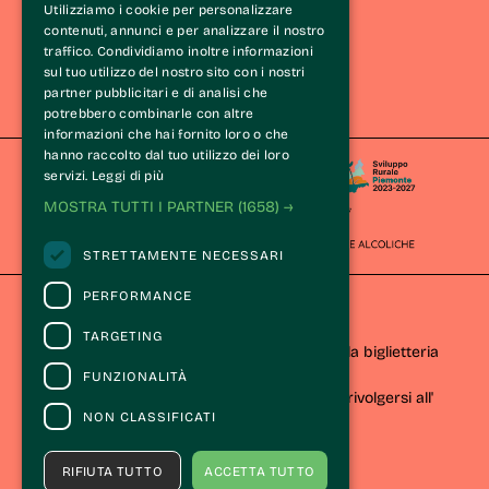
Eventi e iniziative
Utilizziamo i cookie per personalizzare
Esperienze
contenuti, annunci e per analizzare il nostro
traffico. Condividiamo inoltre informazioni
Itinerari
sul tuo utilizzo del nostro sito con i nostri
Wine Tasting Experience®
partner pubblicitari e di analisi che
Le Langhe
potrebbero combinarle con altre
informazioni che hai fornito loro o che
hanno raccolto dal tuo utilizzo dei loro
servizi.
Leggi di più
MOSTRA TUTTI I PARTNER
(1658) →
STRETTAMENTE NECESSARI
PERFORMANCE
CONTATTI
TARGETING
Per informazioni e supporto all'acquisto della biglietteria
Clicca qui
FUNZIONALITÀ
Per informazioni sul programma e l'evento, rivolgersi all'
NON CLASSIFICATI
organizzatore
.
Dichiarazione di accessibilità
RIFIUTA TUTTO
ACCETTA TUTTO