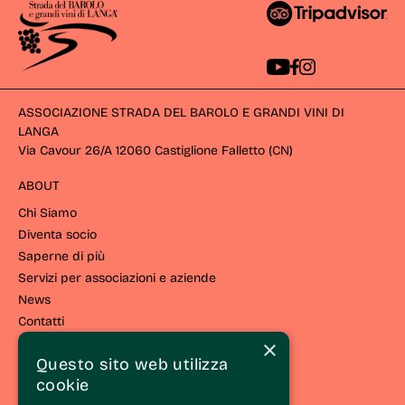
ASSOCIAZIONE STRADA DEL BAROLO E GRANDI VINI DI
LANGA
Via Cavour 26/A 12060 Castiglione Falletto (CN) 
ABOUT
Chi Siamo
Diventa socio
Saperne di più
Servizi per associazioni e aziende
News
Contatti
×
VIVERE EL LANGHE
Questo sito web utilizza
cookie
Vivi la strada