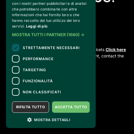
con i nostri partner pubblicitari e di analisi
che potrebbero combinarle con altre
info@strikingleague.com
informazioni che hai fornito loro o che
hanno raccolto dal tuo utilizzo dei loro
servizi.
Leggi di più
MOSTRA TUTTI I PARTNER
(1660) →
CONTACTS
STRETTAMENTE NECESSARI
For information and support in purchasing tickets
Click here
For information on the program and the event, contact the
PERFORMANCE
organizer
.
Accessibility statement
TARGETING
FUNZIONALITÀ
NON CLASSIFICATI
RIFIUTA TUTTO
ACCETTA TUTTO
MOSTRA DETTAGLI