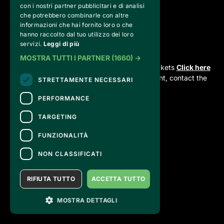
info@strikingleague.com
con i nostri partner pubblicitari e di analisi
che potrebbero combinarle con altre
informazioni che hai fornito loro o che
hanno raccolto dal tuo utilizzo dei loro
servizi.
Leggi di più
CONTACTS
MOSTRA TUTTI I PARTNER
(1660) →
For information and support in purchasing tickets
Click here
For information on the program and the event, contact the
STRETTAMENTE NECESSARI
organizer
.
Accessibility statement
PERFORMANCE
TARGETING
FUNZIONALITÀ
NON CLASSIFICATI
RIFIUTA TUTTO
ACCETTA TUTTO
MOSTRA DETTAGLI