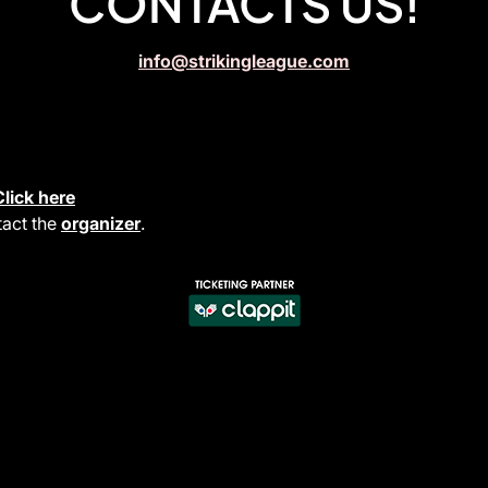
CONTACTS US!
info@strikingleague.com
Click here
tact the
organizer
.