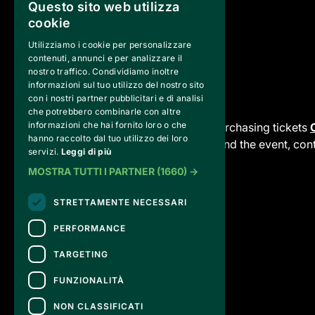
Questo sito web utilizza
cookie
Utilizziamo i cookie per personalizzare
contenuti, annunci e per analizzare il
nostro traffico. Condividiamo inoltre
informazioni sul tuo utilizzo del nostro sito
con i nostri partner pubblicitari e di analisi
CONTACTS
che potrebbero combinarle con altre
informazioni che hai fornito loro o che
For information and support in purchasing tickets
hanno raccolto dal tuo utilizzo dei loro
For information on the program and the event, con
servizi.
Leggi di più
Accessibility statement
MOSTRA TUTTI I PARTNER
(1660) →
STRETTAMENTE NECESSARI
PERFORMANCE
TARGETING
FUNZIONALITÀ
NON CLASSIFICATI