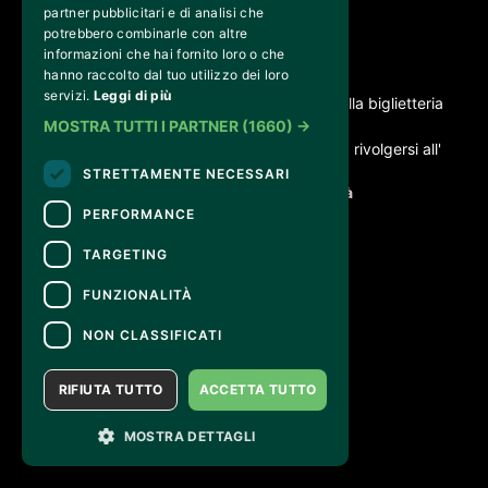
partner pubblicitari e di analisi che
potrebbero combinarle con altre
informazioni che hai fornito loro o che
CONTATTI
hanno raccolto dal tuo utilizzo dei loro
servizi.
Leggi di più
Per informazioni e supporto all'acquisto della biglietteria
MOSTRA TUTTI I PARTNER
Clicca qui
(1660) →
Per informazioni sul programma e l'evento, rivolgersi all'
organizzatore
.
STRETTAMENTE NECESSARI
Dichiarazione di accessibilità
PERFORMANCE
TARGETING
FUNZIONALITÀ
NON CLASSIFICATI
RIFIUTA TUTTO
ACCETTA TUTTO
MOSTRA DETTAGLI