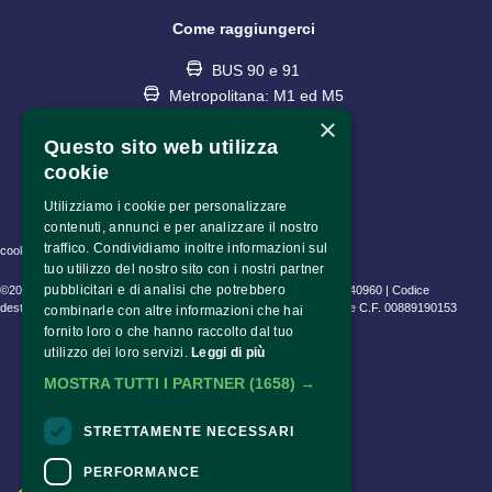
Come raggiungerci
BUS 90 e 91
Metropolitana: M1 ed M5
fermata Lotto
×
Questo sito web utilizza
cookie
Utilizziamo i cookie per personalizzare
contenuti, annunci e per analizzare il nostro
traffico. Condividiamo inoltre informazioni sul
cookie policy • privacy policy • informativa trattamento dati
tuo utilizzo del nostro sito con i nostri partner
pubblicitari e di analisi che potrebbero
©2023 Fondazione Pime Onlus C.F. 97486040153 e P.IVA 06630940960 | Codice
destinatario (SDI) SUBM70N | CEAM Srl P.IVA 10802530153 | Pime C.F. 00889190153
combinarle con altre informazioni che hai
fornito loro o che hanno raccolto dal tuo
utilizzo dei loro servizi.
Leggi di più
MOSTRA TUTTI I PARTNER
(1658) →
STRETTAMENTE NECESSARI
PERFORMANCE