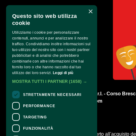
×
Questo sito web utilizza
cookie
Utilizziamo i cookie per personalizzare
contenuti, annunci e per analizzare il nostro
traffico. Condividiamo inoltre informazioni sul
tuo utilizzo del nostro sito con i nostri partner
pubblicitari e di analisi che potrebbero
combinarle con altre informazioni che hai
fornito loro o che hanno raccolto dal tuo
utilizzo dei loro servizi.
Leggi di più
MOSTRA TUTTI I PARTNER
(1658) →
Q77 Impresa Sociale S.r.l. - Corso Bresci
STRETTAMENTE NECESSARI
info@qsettantasette.com
PERFORMANCE
TARGETING
CONTATTI
FUNZIONALITÀ
Per informazioni e supporto all'acquisto del