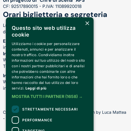
Un progetto di “Chi è di Scena” APS
CF: 92517890015 - P.IVA: 11089920018
Orari biglietteria e segreteria
×
Lunedì-Venerdì:
Questo sito web utilizza
dalle 17.00 alle 21.00
cookie
Email
Utilizziamo i cookie per personalizzare
info@teatrocardinalmassaia.com
contenuti, annunci e per analizzare il
Informazioni su spettacoli e teatro
nostro traffico. Condividiamo inoltre
WhatsApp: 344 410 4477
informazioni sul tuo utilizzo del nostro sito
Telefono: 011 221 6128
con i nostri partner pubblicitari e di analisi
che potrebbero combinarle con altre
Informazioni sui nostri corsi
informazioni che hai fornito loro o che
WhatsApp: 392 150 5130 -
hanno raccolto dal tuo utilizzo dei loro
info@chiediscena.torino.it
servizi.
Leggi di più
MOSTRA TUTTI I PARTNER
(1658) →
STRETTAMENTE NECESSARI
Copyright © 2026 - All rights reserved - Design by Luca Mattea 
- Made in Turin with
PERFORMANCE
TARGETING