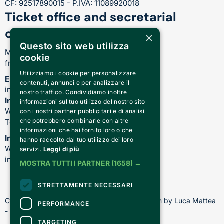
CF: 92517890015 - P.IVA: 11089920018
Ticket office and secretarial
opening hours
×
Questo sito web utilizza
Monday-Friday:
cookie
from 17.00 to 21.00
Utilizziamo i cookie per personalizzare
Email
contenuti, annunci e per analizzare il
info@teatrocardinalmassaia.com
nostro traffico. Condividiamo inoltre
Information on shows and theater
informazioni sul tuo utilizzo del nostro sito
WhatsApp: 344 410 4477
con i nostri partner pubblicitari e di analisi
che potrebbero combinarle con altre
Telefono: 011 221 6128
informazioni che hai fornito loro o che
Information about our courses
hanno raccolto dal tuo utilizzo dei loro
WhatsApp: 392 150 5130 -
servizi.
Leggi di più
info@chiediscena.torino.it
MOSTRA TUTTI I PARTNER
(1658) →
STRETTAMENTE NECESSARI
Copyright © 2026 - All rights reserved - Design by Luca Mattea 
PERFORMANCE
- Made in Turin with
TARGETING