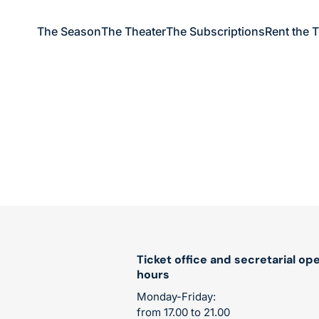
The Season
The Theater
The Subscriptions
Rent the 
Ticket office and secretarial op
hours
Monday-Friday:
from 17.00 to 21.00