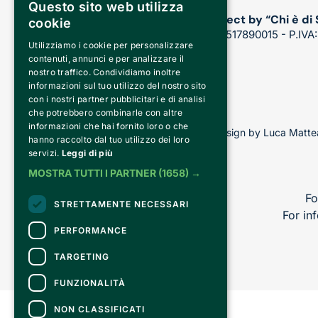
Questo sito web utilizza
A project by “Chi è di
cookie
CF: 92517890015 - P.IVA
Utilizziamo i cookie per personalizzare
contenuti, annunci e per analizzare il
nostro traffico. Condividiamo inoltre
informazioni sul tuo utilizzo del nostro sito
con i nostri partner pubblicitari e di analisi
che potrebbero combinarle con altre
informazioni che hai fornito loro o che
Copyright © 2026 - All rights reserved - Design by Luca Mattea
hanno raccolto dal tuo utilizzo dei loro
servizi.
Leggi di più
MOSTRA TUTTI I PARTNER
(1658) →
Fo
STRETTAMENTE NECESSARI
For in
PERFORMANCE
TARGETING
FUNZIONALITÀ
NON CLASSIFICATI