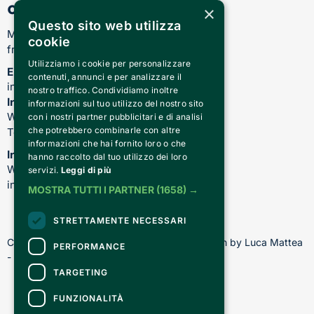
opening hours
×
Questo sito web utilizza
Monday-Friday:
cookie
from 17.00 to 21.00
Utilizziamo i cookie per personalizzare
Email
contenuti, annunci e per analizzare il
info@teatrocardinalmassaia.com
nostro traffico. Condividiamo inoltre
Information on shows and theater
informazioni sul tuo utilizzo del nostro sito
WhatsApp: 344 410 4477
con i nostri partner pubblicitari e di analisi
che potrebbero combinarle con altre
Telefono: 011 221 6128
informazioni che hai fornito loro o che
Information about our courses
hanno raccolto dal tuo utilizzo dei loro
WhatsApp: 392 150 5130 -
servizi.
Leggi di più
info@chiediscena.torino.it
MOSTRA TUTTI I PARTNER
(1658) →
STRETTAMENTE NECESSARI
Copyright © 2026 - All rights reserved - Design by Luca Mattea 
PERFORMANCE
- Made in Turin with
TARGETING
FUNZIONALITÀ
CONTACTS