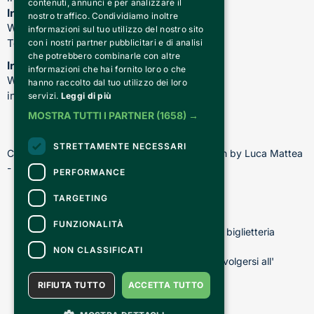
contenuti, annunci e per analizzare il
Informazioni su spettacoli e teatro
nostro traffico. Condividiamo inoltre
WhatsApp: 344 410 4477
informazioni sul tuo utilizzo del nostro sito
Telefono: 011 221 6128
con i nostri partner pubblicitari e di analisi
che potrebbero combinarle con altre
Informazioni sui nostri corsi
informazioni che hai fornito loro o che
WhatsApp: 392 150 5130 -
hanno raccolto dal tuo utilizzo dei loro
info@chiediscena.torino.it
servizi.
Leggi di più
MOSTRA TUTTI I PARTNER
(1658) →
STRETTAMENTE NECESSARI
Copyright © 2026 - All rights reserved - Design by Luca Mattea 
- Made in Turin with
PERFORMANCE
TARGETING
CONTATTI
FUNZIONALITÀ
Per informazioni e supporto all'acquisto della biglietteria
Clicca qui
NON CLASSIFICATI
Per informazioni sul programma e l'evento, rivolgersi all'
organizzatore
.
RIFIUTA TUTTO
ACCETTA TUTTO
Dichiarazione di accessibilità