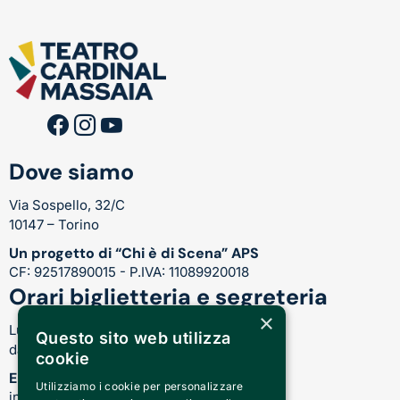
Dove siamo
Via Sospello, 32/C
10147 – Torino
Un progetto di “Chi è di Scena” APS
CF: 92517890015 - P.IVA: 11089920018
Orari biglietteria e segreteria
×
Lunedì-Venerdì:
Questo sito web utilizza
dalle 17.00 alle 21.00
cookie
Email
Utilizziamo i cookie per personalizzare
info@teatrocardinalmassaia.com