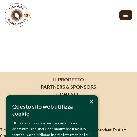
IL PROGETTO
PARTNERS & SPONSORS
CONTATTI
×
Questo sito web utilizza
cookie
Utilizziamo i cookie per personalizzare
contenuti, annunci e per analizzare il nostro
Tiramisù World Cup is oganised by 
TWISSEN
- The Independent Tourism 
traffico. Condividiamo inoltre informazioni sul
Company Srls - VAT 04819380264 -
twissen.com
- 