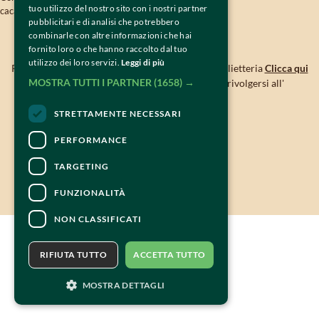
tuo utilizzo del nostro sito con i nostri partner
cacao@tiramisuworldcup.com
pubblicitari e di analisi che potrebbero
combinarle con altre informazioni che hai
CONTATTI
fornito loro o che hanno raccolto dal tuo
utilizzo dei loro servizi.
Leggi di più
Per informazioni e supporto all'acquisto della biglietteria
Clicca qui
MOSTRA TUTTI I PARTNER
(1658) →
Per informazioni sul programma e l'evento, rivolgersi all'
organizzatore
.
Dichiarazione di accessibilità
STRETTAMENTE NECESSARI
PERFORMANCE
TARGETING
FUNZIONALITÀ
NON CLASSIFICATI
RIFIUTA TUTTO
ACCETTA TUTTO
MOSTRA DETTAGLI