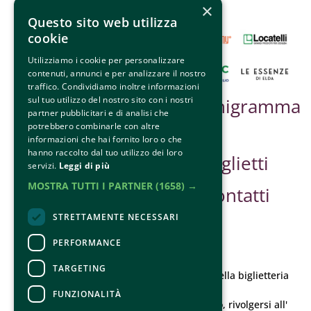
×
Questo sito web utilizza
cookie
Utilizziamo i cookie per personalizzare
contenuti, annunci e per analizzare il nostro
traffico. Condividiamo inoltre informazioni
sul tuo utilizzo del nostro sito con i nostri
Partner &
Organigramma
partner pubblicitari e di analisi che
Sponsor
potrebbero combinarle con altre
informazioni che hai fornito loro o che
hanno raccolto dal tuo utilizzo dei loro
Safe Guarding
Biglietti
servizi.
Leggi di più
MOSTRA TUTTI I PARTNER
(1658) →
Contatti
STRETTAMENTE NECESSARI
PERFORMANCE
CONTATTI
TARGETING
Per informazioni e supporto all'acquisto della biglietteria
Clicca qui
FUNZIONALITÀ
Per informazioni sul programma e l'evento, rivolgersi all'