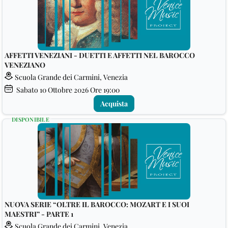
AFFETTI VENEZIANI - DUETTI E AFFETTI NEL BAROCCO
VENEZIANO
Scuola Grande dei Carmini, Venezia
Sabato
10
Ottobre 2026
Ore 19:00
Acquista
DISPONIBILE
NUOVA SERIE “OLTRE IL BAROCCO: MOZART E I SUOI
MAESTRI” - PARTE 1
Scuola Grande dei Carmini, Venezia