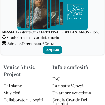
MESSIAH - estratti CONCERTO FINALE DELLA STAGIONE 2026
Scuola Grande dei Carmini, Venezia
Sabato
05
Dicembre 2026
Ore 19:00
Acquista
Venice Music
Info e curiosità
Project
FAQ
Chi siamo
La nostra Venezia
Musicisti
Un amore veneziano
Collaboratori e ospiti
Scuola Grande Dei
Carmini