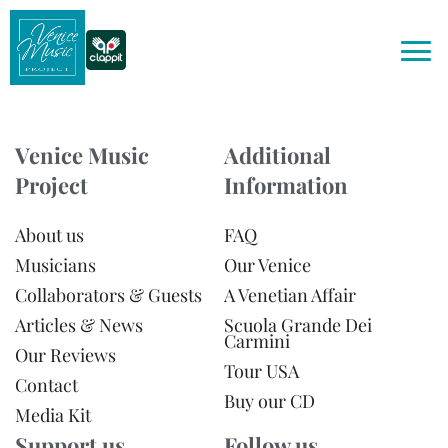
Venice Music
Additional
Project
Information
About us
FAQ
Musicians
Our Venice
Collaborators & Guests
A Venetian Affair
Articles & News
Scuola Grande Dei
Carmini
Our Reviews
Tour USA
Contact
Buy our CD
Media Kit
Support us
Follow us