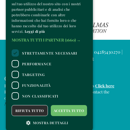
sul tuo utilizzo del nostro sito con i nostri
partner pubblicitari e di analisi che
potrebbero combinarle con altre
informazioni che hai fornito loro o che
hanno raccolto dal tuo utilizzo dei loro
servizi.
Leggi di più
MOSTRA TUTTI I PARTNER
(1660) →
© 2025 Venice Music Project | P.IVA e C.F. 04285430270 |
STRETTAMENTE NECESSARI
info@venicemusicproject.it
PERFORMANCE
TARGETING
CONTACTS
FUNZIONALITÀ
For information and support in purchasing tickets
Click here
For information on the program and the event, contact the
NON CLASSIFICATI
organizer
.
Accessibility statement
RIFIUTA TUTTO
ACCETTA TUTTO
MOSTRA DETTAGLI