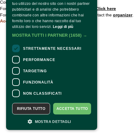
Contacts
tuo utilizzo del nostro sito con i nostri partner
For information and support in purchasing tickets
Click here
pubblicitari e di analisi che potrebbero
For information on the program and the event, contact the
organizer
.
combinarle con altre informazioni che hai
Accessibility statement
fornito loro o che hanno raccolto dal tuo
utilizzo dei loro servizi.
Leggi di più
MOSTRA TUTTI I PARTNER
(1658) →
STRETTAMENTE NECESSARI
PERFORMANCE
TARGETING
FUNZIONALITÀ
NON CLASSIFICATI
RIFIUTA TUTTO
ACCETTA TUTTO
MOSTRA DETTAGLI