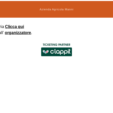
Azienda Agricola Manni
ria
Clicca qui
ll'
organizzatore
.