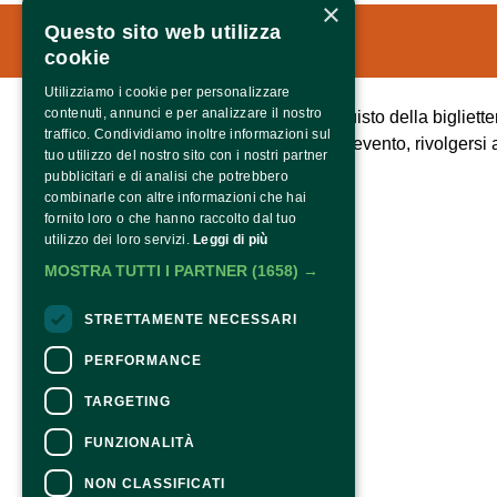
×
Questo sito web utilizza
cookie
Contatti
Utilizziamo i cookie per personalizzare
contenuti, annunci e per analizzare il nostro
Per informazioni e supporto all'acquisto della bigliette
traffico. Condividiamo inoltre informazioni sul
Per informazioni sul programma e l'evento, rivolgersi a
tuo utilizzo del nostro sito con i nostri partner
Dichiarazione di accessibilità
pubblicitari e di analisi che potrebbero
combinarle con altre informazioni che hai
fornito loro o che hanno raccolto dal tuo
utilizzo dei loro servizi.
Leggi di più
MOSTRA TUTTI I PARTNER
(1658) →
STRETTAMENTE NECESSARI
PERFORMANCE
TARGETING
FUNZIONALITÀ
NON CLASSIFICATI