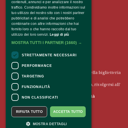
contenuti, annunci e per analizzare il nostro
traffico. Condividiamo inoltre informazioni sul
Castel Mareccio
tuo utilizzo del nostro sito con i nostri partner
Via Claudia de’ Medici 12,
pubblicitari e di analisi che potrebbero
39100 Bolzano 
combinarle con altre informazioni che hai
fornito loro o che hanno raccolto dal tuo
utilizzo dei loro servizi.
Leggi di più
MOSTRA TUTTI I PARTNER
(1660) →
STRETTAMENTE NECESSARI
CONTATTI
PERFORMANCE
Per informazioni e supporto all'acquisto della biglietteria
TARGETING
Clicca qui
Per informazioni sul programma e l'evento, rivolgersi all'
FUNZIONALITÀ
organizzatore
.
Dichiarazione di accessibilità
NON CLASSIFICATI
RIFIUTA TUTTO
ACCETTA TUTTO
MOSTRA DETTAGLI