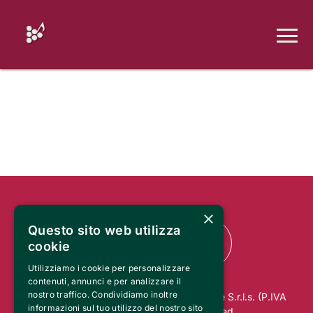
×
Questo sito web utilizza
cookie
Utilizziamo i cookie per personalizzare
contenuti, annunci e per analizzare il
nostro traffico. Condividiamo inoltre
© 2025 RO.MA. UNION Marketing & Trade S.r.l.s. (P.IVA
informazioni sul tuo utilizzo del nostro sito
01813970884). All rights reserved.