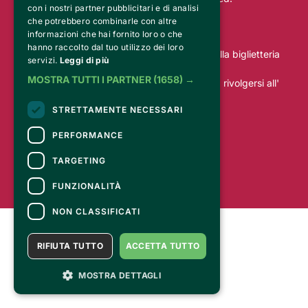
con i nostri partner pubblicitari e di analisi
che potrebbero combinarle con altre
CONTATTI
informazioni che hai fornito loro o che
hanno raccolto dal tuo utilizzo dei loro
Per informazioni e supporto all'acquisto della biglietteria
servizi.
Leggi di più
Clicca qui
MOSTRA TUTTI I PARTNER
(1658) →
Per informazioni sul programma e l'evento, rivolgersi all'
organizzatore
.
STRETTAMENTE NECESSARI
Dichiarazione di accessibilità
PERFORMANCE
TARGETING
FUNZIONALITÀ
NON CLASSIFICATI
RIFIUTA TUTTO
ACCETTA TUTTO
MOSTRA DETTAGLI