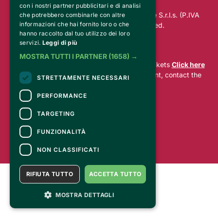
con i nostri partner pubblicitari e di analisi
© 2025 RO.MA. UNION Marketing & Trade S.r.l.s. (P.IVA
che potrebbero combinarle con altre
informazioni che hai fornito loro o che
01813970884). All rights reserved.
hanno raccolto dal tuo utilizzo dei loro
servizi.
Leggi di più
CONTACTS
MOSTRA TUTTI I PARTNER
(1658) →
For information and support in purchasing tickets
Click here
For information on the program and the event, contact the
STRETTAMENTE NECESSARI
organizer
.
Accessibility statement
PERFORMANCE
TARGETING
FUNZIONALITÀ
NON CLASSIFICATI
RIFIUTA TUTTO
ACCETTA TUTTO
MOSTRA DETTAGLI