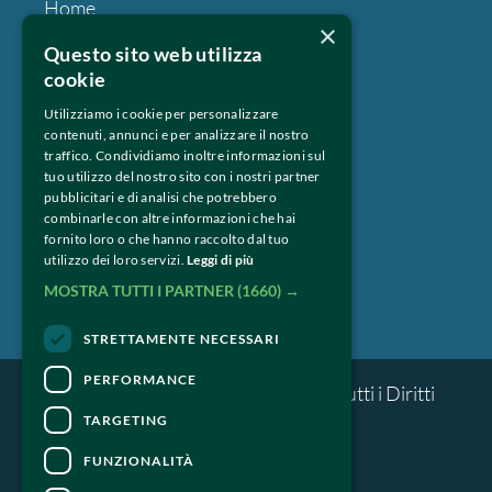
Home
×
Chi siamo
Questo sito web utilizza
Fotogallery
cookie
Espositori
Utilizziamo i cookie per personalizzare
contenuti, annunci e per analizzare il nostro
Press & Professional
traffico. Condividiamo inoltre informazioni sul
tuo utilizzo del nostro sito con i nostri partner
Privacy
pubblicitari e di analisi che potrebbero
combinarle con altre informazioni che hai
fornito loro o che hanno raccolto dal tuo
Seguici su:
utilizzo dei loro servizi.
Leggi di più
MOSTRA TUTTI I PARTNER
(1660) →
STRETTAMENTE NECESSARI
PERFORMANCE
© Milano Whisky Festival 2018 – Tutti i Diritti 
riservati.
TARGETING
FUNZIONALITÀ