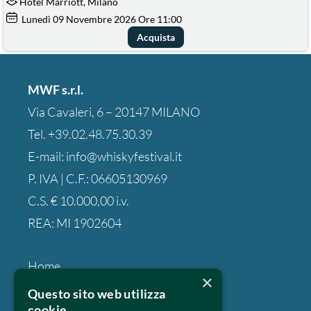
Hotel Marriott, Milano
Lunedì
09
Novembre 2026
Ore 11:00
Acquista
MWF s.r.l.
Via Cavaleri, 6 – 20147 MILANO
Tel.
+39.02.48.75.30.39
E-mail:
info@whiskyfestival.it
P. IVA | C.F.: 06605130969
C.S. € 10.000,00 i.v.
REA: MI 1902604
Home
×
Chi siamo
Questo sito web utilizza
cookie
Fotogallery