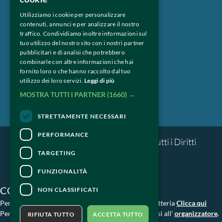
Espositori
Utilizziamo i cookie per personalizzare
contenuti, annunci e per analizzare il nostro
Press & Professional
traffico. Condividiamo inoltre informazioni sul
tuo utilizzo del nostro sito con i nostri partner
Privacy
pubblicitari e di analisi che potrebbero
combinarle con altre informazioni che hai
fornito loro o che hanno raccolto dal tuo
Seguici su:
utilizzo dei loro servizi.
Leggi di più
MOSTRA TUTTI I PARTNER
(1660) →
STRETTAMENTE NECESSARI
PERFORMANCE
© Milano Whisky Festival 2018 – Tutti i Diritti 
riservati.
TARGETING
FUNZIONALITÀ
CONTATTI
NON CLASSIFICATI
Per informazioni e supporto all'acquisto della biglietteria
Clicca qui
Per informazioni sul programma e l'evento, rivolgersi all'
organizzatore
.
RIFIUTA TUTTO
ACCETTA TUTTO