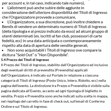
per account e, in tal caso, indicando tale numero),
L’allotment può anche subire delle aggiunte in
considerazione dell’ulteriore disponibilità dei Titoli di Ingresso
che l’Organizzatore provvede a comunicare,
L’Organizzatore, a sua discrezione, può inoltre chiedere a
Bemils di vendere un determinato numero di Titoli di Ingresso
(della tipologia e al prezzo indicato da esso) ad alcuni gruppo di
utenti determinati (es. iscritti al fan club, possessori di carte
fedeltà, ecc) in una data anticipata o contemporaneamente
rispetto alla data di apertura delle vendite generali,
Non sono acquistabili i Titoli di Ingresso ove compare la
dicitura “Sold Out” o “Non Disponibile”.
5.4 Prezzo dei Titoli di Ingresso
Il Prezzo dei Titoli di Ingresso, stabilito dall’Organizzatore ed inclusivo
degli eventuali diritti di prevendita (Prevendita) applicati
dall’Organizzatore, è indicato sul Portale in relazione a ciascuna
categoria di Titoli di Ingresso (Posto Unico, Intero, Ridotto, ecc) nella
pagina dell’evento. La distinzione tra Prezzo e Prevendita è visibile sulla
pagina dedicata all’Evento, accanto ad ogni tipologia di biglietto in
vendita. Prezzo e Prevendita sono anche indicati sulla scelta in mappa,
nel riepilogo del carrello in fase di check out, sull’email di Conferma
Ordine e sul Titolo di Ingresso.