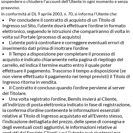
sospendere o chiudere l’account dell’Utente in ogni momento e senza
preavviso.
In conformità al DL 9 aprile 2003, n. 70, si informa l’Utente che:
Per concludere il contratto di acquisto di un Titolo di
Ingresso sul Sito, l’utente dovrà effettuare l’ordine in formato
elettronico, seguendo le istruzioni che compariranno di volta in
volta sul Portale (processo di acquisto)
L’utente potrà controllare e correggere eventuali errori di
inserimento dati prima di inoltrare l’ordine
Il Tempo a disposizione per completare il processo di
acquisto è indicato chiaramente nella pagina di riepilogo del
carrello, ed indica il termine esatto entro il quale poter
effettuare il pagamento. Trascorso il tempo a disposizione (se
non viene effettuato il pagamento nei tempi previsti) il Titolo di
Ingresso ritorna in vendita.
Il Contratto è concluso quando l’ordine perviene al server
del Titolare.
Una volta registrato l’ordine, Bemils invierà al Cliente,
all’indirizzo di posta elettronica indicato in fase di registrazione,
la conferma d’ordine contenente le informazioni essenziali
relative al Titolo di Ingresso acquistato ed all’Evento stesso,
l’indicazione dettagliata del prezzo, delle spese di consegna e
degli eventuali costi aggiuntivi, le informazioni relative ai
contatti del Servizio Clienti a cui l’utente può rivolgersi per