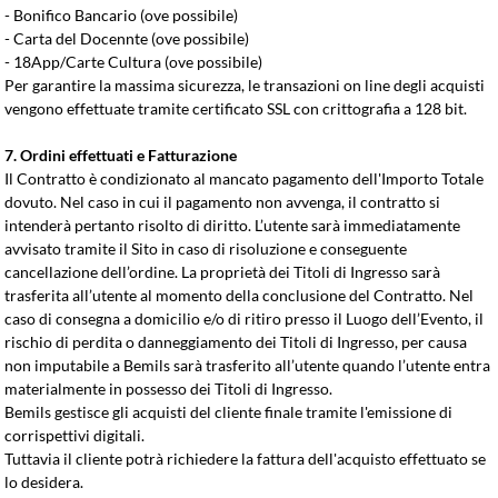
- Bonifico Bancario (ove possibile)
- Carta del Docennte
(ove possibile)
- 18App/Carte Cultura
(ove possibile)
Per garantire la massima sicurezza, le transazioni on line degli acquisti
vengono effettuate tramite certificato SSL con crittografia a 128 bit.
7. Ordini effettuati e Fatturazione
Il Contratto è condizionato al mancato pagamento dell'Importo Totale
dovuto. Nel caso in cui il pagamento non avvenga, il contratto si
intenderà pertanto risolto di diritto. L’utente sarà immediatamente
avvisato tramite il Sito in caso di risoluzione e conseguente
cancellazione dell’ordine. La proprietà dei Titoli di Ingresso sarà
trasferita all’utente al momento della conclusione del Contratto. Nel
caso di consegna a domicilio e/o di ritiro presso il Luogo dell’Evento, il
rischio di perdita o danneggiamento dei Titoli di Ingresso, per causa
non imputabile a Bemils sarà trasferito all’utente quando l’utente entra
materialmente in possesso dei Titoli di Ingresso.
Bemils gestisce gli acquisti del cliente finale tramite l'emissione di
corrispettivi digitali.
Tuttavia il cliente potrà richiedere la fattura dell'acquisto effettuato se
lo desidera.