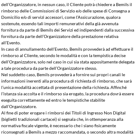
dell’Organizzatore, in nessun caso, il Cliente potrà chiedere a Bemils il
rimborso delle Commissioni di Servizio e/o delle spese di Consegna a
Domicilio e/o di servizi accessori, come l’Assicurazione, qualora
sostenute, essendo tali importi remunerativi della già avvenuta
fornitura da parte di Bemils dei Servizi ed indipendenti dalla successiva
fornitura da parte dell’Organizzatore della prestazione relativa
all’Evento.
In caso di annullamento dell’Evento, Bemils provvederà ad effettuare il
rimborso al Cliente, secondo le modalità e con la tempistica decise
dell’Organizzatore, solo nel caso in cui sia stata appositamente delegata
a tale procedura da parte dell’Organizzatore stesso.
Nel suddetto caso, Bemils provvederà a fornire sui propri canali le
informazioni inerenti alla procedura di richiesta di rimborso, che sarà
l’unica modalità accettata di presentazione della richiesta. Affinché
l’istanza sia accolta e il rimborso sia erogato, la procedura dovrà essere
eseguita correttamente ed entro le tempistiche stabilite
dall’Organizzatore.
Al fine di poter erogare i rimborsi dei Titoli di Ingresso Non Digital
(biglietti tradizionali cartacei) si segnala che, in ottemperanza alla
normativa fiscale vigente, è necessario che i siano fisicamente
riconsegnati a Bemils a mezzo raccomandata, o secondo altra modalità