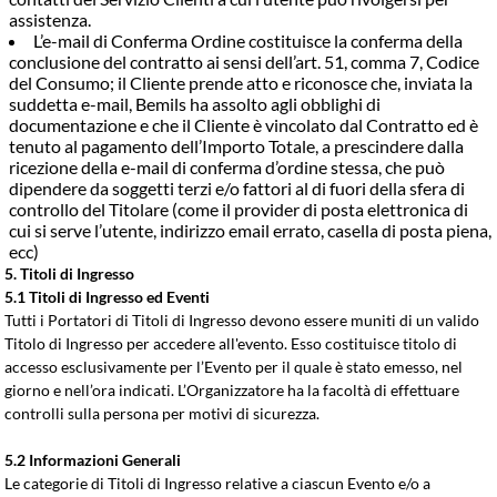
assistenza.
L’e-mail di Conferma Ordine costituisce la conferma della
conclusione del contratto ai sensi dell’art. 51, comma 7, Codice
del Consumo; il Cliente prende atto e riconosce che, inviata la
suddetta e-mail, Bemils ha assolto agli obblighi di
documentazione e che il Cliente è vincolato dal Contratto ed è
tenuto al pagamento dell’Importo Totale, a prescindere dalla
ricezione della e-mail di conferma d’ordine stessa, che può
dipendere da soggetti terzi e/o fattori al di fuori della sfera di
controllo del Titolare (come il provider di posta elettronica di
cui si serve l’utente, indirizzo email errato, casella di posta piena,
ecc)
5. Titoli di Ingresso
5.1 Titoli di Ingresso ed Eventi
Tutti i Portatori di Titoli di Ingresso devono essere muniti di un valido
Titolo di Ingresso per accedere all'evento. Esso costituisce titolo di
accesso esclusivamente per l’Evento per il quale è stato emesso, nel
giorno e nell’ora indicati. L’Organizzatore ha la facoltà di effettuare
controlli sulla persona per motivi di sicurezza.
5.2 Informazioni Generali
Le categorie di Titoli di Ingresso relative a ciascun Evento e/o a