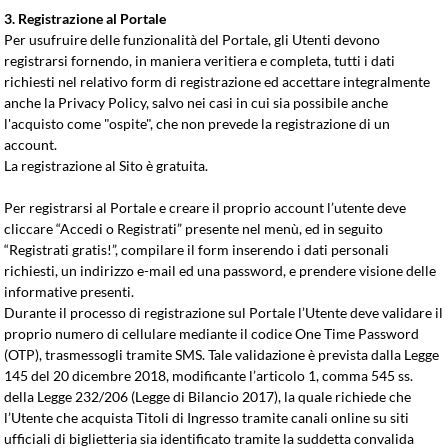
3. Registrazione al Portale
Per usufruire delle funzionalità del Portale, gli Utenti devono
registrarsi fornendo, in maniera veritiera e completa, tutti i dati
richiesti nel relativo form di registrazione ed accettare integralmente
anche la Privacy Policy, salvo nei casi in cui sia possibile anche
l'acquisto come "ospite", che non prevede la registrazione di un
account.
La registrazione al Sito è gratuita.
Per registrarsi al Portale e creare il proprio account l’utente deve
cliccare “Accedi o Registrati” presente nel menù, ed in seguito
“Registrati gratis!”, compilare il form inserendo i dati personali
richiesti, un indirizzo e-mail ed una password, e prendere visione delle
informative presenti.
Durante il processo di registrazione sul Portale l’Utente deve validare il
proprio numero di cellulare mediante il codice One Time Password
(OTP), trasmessogli tramite SMS. Tale validazione è prevista dalla Legge
145 del 20 dicembre 2018, modificante l’articolo 1, comma 545 ss.
della Legge 232/206 (Legge di Bilancio 2017), la quale richiede che
l’Utente che acquista Titoli di Ingresso tramite canali online su siti
ufficiali di biglietteria sia identificato tramite la suddetta convalida