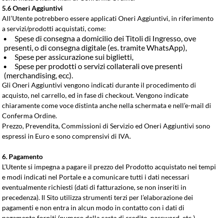
5.6 Oneri Aggiuntivi
All’Utente potrebbero essere applicati Oneri Aggiuntivi, in riferimento
a servizi/prodotti acquistati, come:
Spese di consegna a domicilio dei Titoli di Ingresso, ove
presenti, o di consegna digitale (es. tramite WhatsApp),
Spese per assicurazione sui biglietti,
Spese per prodotti o servizi collaterali ove presenti
(merchandising, ecc).
Gli Oneri Aggiuntivi vengono indicati durante il procedimento di
acquisto, nel carrello, ed in fase di checkout. Vengono indicate
chiaramente come voce distinta anche nella schermata e nell’e-mail di
Conferma Ordine.
Prezzo, Prevendita, Commissioni di Servizio ed Oneri Aggiuntivi sono
espressi in Euro e sono comprensivi di IVA.
6. Pagamento
L’Utente si impegna a pagare il prezzo del Prodotto acquistato nei tempi
e modi indicati nel Portale e a comunicare tutti i dati necessari
eventualmente richiesti (dati di fatturazione, se non inseriti in
precedenza). Il Sito utilizza strumenti terzi per l’elaborazione dei
pagamenti e non entra in alcun modo in contatto con i dati di
pagamento forniti (numero della carta di credito, password, etc.).