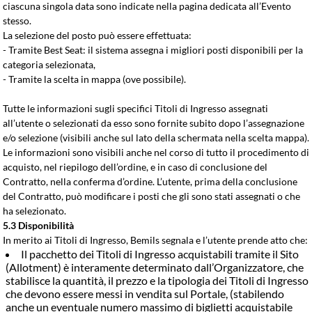
ciascuna singola data sono indicate nella pagina dedicata all’Evento
stesso.
La selezione del posto può essere effettuata:
- Tramite Best Seat: il sistema assegna i migliori posti disponibili per la
categoria selezionata,
- Tramite la scelta in mappa (ove possibile).
Tutte le informazioni sugli specifici Titoli di Ingresso assegnati
all’utente o selezionati da esso sono fornite subito dopo l’assegnazione
e/o selezione (visibili anche sul lato della schermata nella scelta mappa).
Le informazioni sono visibili anche nel corso di tutto il procedimento di
acquisto, nel riepilogo dell’ordine, e in caso di conclusione del
Contratto, nella conferma d’ordine. L’utente, prima della conclusione
del Contratto, può modificare i posti che gli sono stati assegnati o che
ha selezionato.
5.3 Disponibilità
In merito ai Titoli di Ingresso, Bemils segnala e l’utente prende atto che:
Il pacchetto dei Titoli di Ingresso acquistabili tramite il Sito
(Allotment) è interamente determinato dall’Organizzatore, che
stabilisce la quantità, il prezzo e la tipologia dei Titoli di Ingresso
che devono essere messi in vendita sul Portale, (stabilendo
anche un eventuale numero massimo di biglietti acquistabile