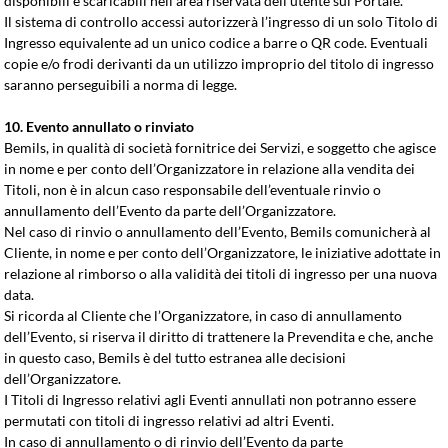
disponibili e scaricabili nell’area riservata dell’utente sul Portale.
Il sistema di controllo accessi autorizzerà l’ingresso di un solo Titolo di
Ingresso equivalente ad un unico codice a barre o QR code. Eventuali
copie e/o frodi derivanti da un utilizzo improprio del titolo di ingresso
saranno perseguibili a norma di legge.
10. Evento annullato o rinviato
Bemils, in qualità di società fornitrice dei Servizi, e soggetto che agisce
in nome e per conto dell’Organizzatore in relazione alla vendita dei
Titoli, non è in alcun caso responsabile dell’eventuale rinvio o
annullamento dell’Evento da parte dell’Organizzatore.
Nel caso di rinvio o annullamento dell’Evento, Bemils comunicherà al
Cliente, in nome e per conto dell’Organizzatore, le iniziative adottate in
relazione al rimborso o alla validità dei titoli di ingresso per una nuova
data.
Si ricorda al Cliente che l’Organizzatore, in caso di annullamento
dell’Evento, si riserva il diritto di trattenere la Prevendita e che, anche
in questo caso, Bemils è del tutto estranea alle decisioni
dell’Organizzatore.
I Titoli di Ingresso relativi agli Eventi annullati non potranno essere
permutati con titoli di ingresso relativi ad altri Eventi.
In caso di annullamento o di rinvio dell’Evento da parte