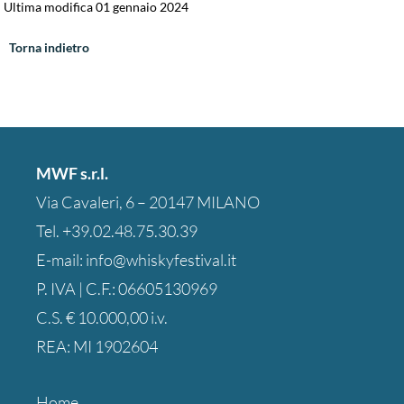
Ultima modifica 01 gennaio 2024
Torna indietro
MWF s.r.l.
Via Cavaleri, 6 – 20147 MILANO
Tel.
+39.02.48.75.30.39
E-mail:
info@whiskyfestival.it
P. IVA | C.F.: 06605130969
C.S. € 10.000,00 i.v.
REA: MI 1902604
Home