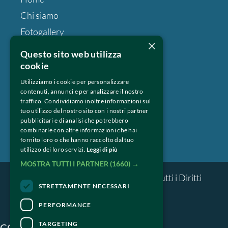
Chi siamo
Fotogallery
×
Espositori
Questo sito web utilizza
Press & Professional
cookie
Privacy
Utilizziamo i cookie per personalizzare
contenuti, annunci e per analizzare il nostro
traffico. Condividiamo inoltre informazioni sul
tuo utilizzo del nostro sito con i nostri partner
Seguici su:
pubblicitari e di analisi che potrebbero
combinarle con altre informazioni che hai
fornito loro o che hanno raccolto dal tuo
utilizzo dei loro servizi.
Leggi di più
MOSTRA TUTTI I PARTNER
(1660) →
© Milano Whisky Festival 2018 – Tutti i Diritti 
STRETTAMENTE NECESSARI
riservati.
PERFORMANCE
TARGETING
CONTATTI