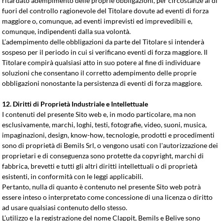
ritardato adempimento delle proprie obbligazioni, per circostanze al di
fuori del controllo ragionevole del Titolare dovute ad eventi di forza
maggiore o, comunque, ad eventi imprevisti ed imprevedibili e,
comunque, indipendenti dalla sua volontà.
L’adempimento delle obbligazioni da parte del Titolare si intenderà
sospeso per il periodo in cui si verificano eventi di forza maggiore. Il
Titolare compirà qualsiasi atto in suo potere al fine di individuare
soluzioni che consentano il corretto adempimento delle proprie
obbligazioni nonostante la persistenza di eventi di forza maggiore.
12. Diritti di Proprietà Industriale e Intellettuale
I contenuti del presente Sito web e, in modo particolare, ma non
esclusivamente, marchi, loghi, testi, fotografie, video, suoni, musica,
impaginazioni, design, know-how, tecnologie, prodotti e procedimenti
sono di proprietà di Bemils Srl, o vengono usati con l'autorizzazione dei
proprietari e di conseguenza sono protette da copyright, marchi di
fabbrica, brevetti e tutti gli altri diritti intellettuali o di proprietà
esistenti, in conformità con le leggi applicabili.
Pertanto, nulla di quanto è contenuto nel presente Sito web potrà
essere inteso o interpretato come concessione di una licenza o diritto
ad usare qualsiasi contenuto dello stesso.
L’utilizzo e la registrazione del nome Clappit, Bemils e Belive sono