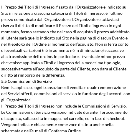
Il Prezzo dei Titoli di Ingresso, fissato dall’Organizzatore e indicato sul
Sito in relazione a ciascuna categoria di Titoli di Ingresso, è l’ultimo
prezzo comunicato dall’Organizzatore. L’Organizzatore tuttavia si
riserva il diritto di modificare il Prezzo dei Titoli d'Ingresso in ogni
momento, fermo restando che nel caso di acquisto il prezzo addebitato
all’utente sarà quello indicato sul Sito nella pagina di ciascun Evento e
nel Riepilogo dell’Ordine al momento dell’acquisto. Non si terrà conto
di eventuali variazioni (né in aumento né in diminuzione) successive
alla trasmissione dell’ordine. In particolare, l’eventuale minor prezzo
che venisse applicato a Titoli di Ingresso della medesima tipologia,
successivamente all’acquisto da parte del Cliente, non darà al Cliente
diritto al rimborso della differenza.
5.5 Commissioni di Servizio
Bemils applica, su ogni transazione di vendita e quale remunerazione
dei Servizi offerti, commissioni di servizio in funzione degli accordi con
gli Organizzatori.
Il Prezzo dei Titoli di Ingresso non include le Commissioni di Servizio.
Le Commissioni di Servizio vengono indicate durante il procedimento
di acquisto, sulla scelta in mappa, nel carrello, ed in fase di checkout.
Vengono indicate chiaramente come voce distinta anche nella
schermata e nell’e-mail di Conferma Ordine.