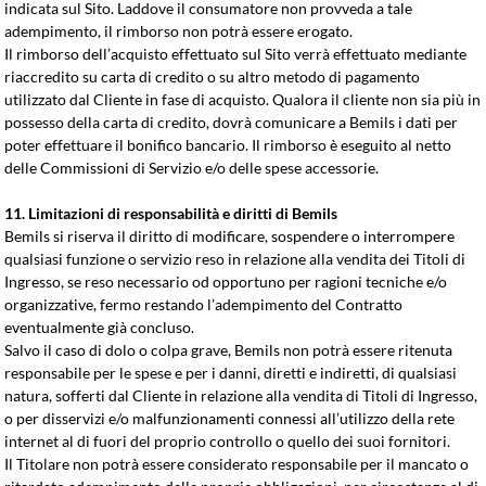
indicata sul Sito. Laddove il consumatore non provveda a tale
adempimento, il rimborso non potrà essere erogato.
Il rimborso dell’acquisto effettuato sul Sito verrà effettuato mediante
riaccredito su carta di credito o su altro metodo di pagamento
utilizzato dal Cliente in fase di acquisto. Qualora il cliente non sia più in
possesso della carta di credito, dovrà comunicare a Bemils i dati per
poter effettuare il bonifico bancario. Il rimborso è eseguito al netto
delle Commissioni di Servizio e/o delle spese accessorie.
11. Limitazioni di responsabilità e diritti di Bemils
Bemils si riserva il diritto di modificare, sospendere o interrompere
qualsiasi funzione o servizio reso in relazione alla vendita dei Titoli di
Ingresso, se reso necessario od opportuno per ragioni tecniche e/o
organizzative, fermo restando l’adempimento del Contratto
eventualmente già concluso.
Salvo il caso di dolo o colpa grave, Bemils non potrà essere ritenuta
responsabile per le spese e per i danni, diretti e indiretti, di qualsiasi
natura, sofferti dal Cliente in relazione alla vendita di Titoli di Ingresso,
o per disservizi e/o malfunzionamenti connessi all’utilizzo della rete
internet al di fuori del proprio controllo o quello dei suoi fornitori.
Il Titolare non potrà essere considerato responsabile per il mancato o