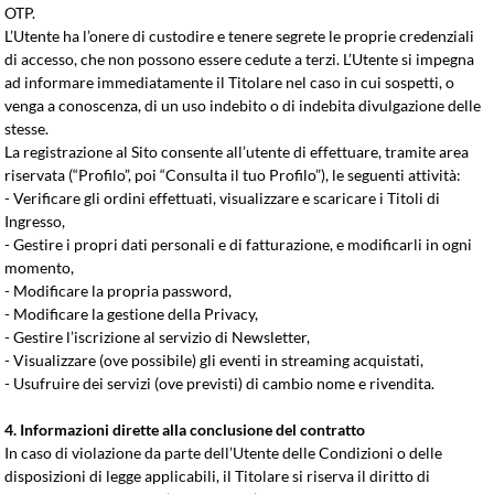
OTP.
L’Utente ha l’onere di custodire e tenere segrete le proprie credenziali
di accesso, che non possono essere cedute a terzi. L’Utente si impegna
ad informare immediatamente il Titolare nel caso in cui sospetti, o
venga a conoscenza, di un uso indebito o di indebita divulgazione delle
stesse.
La registrazione al Sito consente all’utente di effettuare, tramite area
riservata (“Profilo”, poi “Consulta il tuo Profilo”), le seguenti attività:
- Verificare gli ordini effettuati, visualizzare e scaricare i Titoli di
Ingresso,
- Gestire i propri dati personali e di fatturazione, e modificarli in ogni
momento,
- Modificare la propria password,
- Modificare la gestione della Privacy,
- Gestire l’iscrizione al servizio di Newsletter,
- Visualizzare (ove possibile) gli eventi in streaming acquistati,
- Usufruire dei servizi (ove previsti) di cambio nome e rivendita.
4. Informazioni dirette alla conclusione del contratto
In caso di violazione da parte dell’Utente delle Condizioni o delle
disposizioni di legge applicabili, il Titolare si riserva il diritto di