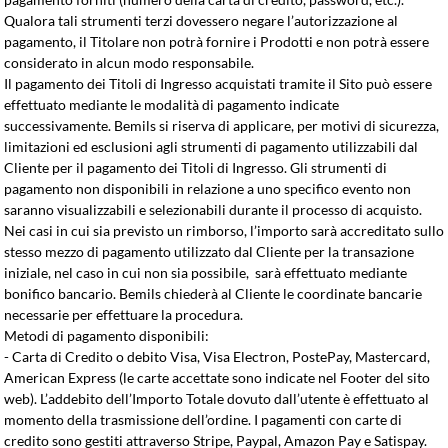
Qualora tali strumenti terzi dovessero negare l’autorizzazione al
pagamento, il Titolare non potrà fornire i Prodotti e non potrà essere
considerato in alcun modo responsabile.
Il pagamento dei Titoli di Ingresso acquistati tramite il Sito può essere
effettuato mediante le modalità di pagamento indicate
successivamente. Bemils si riserva di applicare, per motivi di sicurezza,
limitazioni ed esclusioni agli strumenti di pagamento utilizzabili dal
Cliente per il pagamento dei Titoli di Ingresso. Gli strumenti di
pagamento non disponibili in relazione a uno specifico evento non
saranno visualizzabili e selezionabili durante il processo di acquisto.
Nei casi in cui sia previsto un rimborso, l’importo sarà accreditato sullo
stesso mezzo di pagamento utilizzato dal Cliente per la transazione
iniziale, nel caso in cui non sia possibile, sarà effettuato mediante
bonifico bancario. Bemils chiederà al Cliente le coordinate bancarie
necessarie per effettuare la procedura.
Metodi di pagamento disponibili:
- Carta di Credito o debito Visa, Visa Electron, PostePay, Mastercard,
American Express (le carte accettate sono indicate nel Footer del sito
web). L’addebito dell’Importo Totale dovuto dall’utente è effettuato al
momento della trasmissione dell’ordine. I pagamenti con carte di
credito sono gestiti attraverso Stripe, Paypal, Amazon Pay e Satispay.