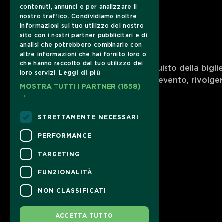
contenuti, annunci e per analizzare il
nostro traffico. Condividiamo inoltre
informazioni sul tuo utilizzo del nostro
sito con i nostri partner pubblicitari e di
analisi che potrebbero combinarle con
CONTATTI
altre informazioni che hai fornito loro o
che hanno raccolto dal tuo utilizzo dei
Per informazioni e supporto all'acquisto della bigli
loro servizi.
Leggi di più
Per informazioni sul programma e l'evento, rivolgers
MOSTRA TUTTI I PARTNER
(1658)
Dichiarazione di accessibilità
→
STRETTAMENTE NECESSARI
PERFORMANCE
TARGETING
FUNZIONALITÀ
NON CLASSIFICATI
ACCETTA TUTTO