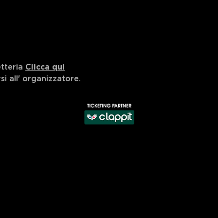
etteria
Clicca qui
i all'
organizzatore
.