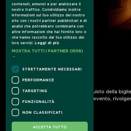
contenuti, annunci e per analizzare il
nostro traffico. Condividiamo inoltre
informazioni sul tuo utilizzo del nostro
sito con i nostri partner pubblicitari e di
analisi che potrebbero combinarle con
altre informazioni che hai fornito loro o
che hanno raccolto dal tuo utilizzo dei
loro servizi.
Leggi di più
MOSTRA TUTTI I PARTNER
(1658)
→
STRETTAMENTE NECESSARI
PERFORMANCE
CONTATTI
TARGETING
Per informazioni e supporto all'acquisto della bigli
Per informazioni sul programma e l'evento, rivolgers
FUNZIONALITÀ
Dichiarazione di accessibilità
NON CLASSIFICATI
ACCETTA TUTTO