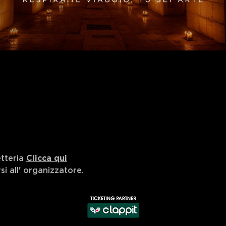
etteria
Clicca qui
i all'
organizzatore
.