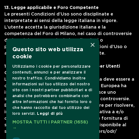
13. Legge applicabile e Foro Competente
Le presenti Condizioni d’Uso sono disciplinate e
interpretate ai sensi della legge italiana in vigore.
L’utente accetta la giurisdizione italiana e la
competenza del Foro di Milano, nel caso di controversie
derivanti da contestazioni, rivendicazioni o
×
procedimenti legali derivanti dalle Condizioni d’Uso o
Questo sito web utilizza
all’utilizzo del Sito web da parte dell’utente.
cookie
14. Risoluzione delle controversie online per Utenti
Utilizziamo i cookie per personalizzare
contenuti, annunci e per analizzare il
Consumator
i
nostro traffico. Condividiamo inoltre
L’Utente Consumatore residente in Europa deve essere a
informazioni sul tuo utilizzo del nostro
conoscenza del fatto che la Commissione Europea ha
sito con i nostri partner pubblicitari e di
istituito una piattaforma online che fornisce uno
analisi che potrebbero combinarle con
strumento di risoluzione alternativa delle controversie.
altre informazioni che hai fornito loro o
Esso può essere utilizzato dal Consumatore per risolvere,
che hanno raccolto dal tuo utilizzo dei
in via non giudiziale, ogni controversia relativa a e/o
loro servizi.
Leggi di più
derivante da contratti di vendita di beni e fornitura di
MOSTRA TUTTI I PARTNER
(1658)
servizi stipulati online. La piattaforma è disponibile al
→
seguente indirizzo: ec.europa.eu/consumers/odr/