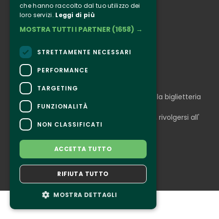
che hanno raccolto dal tuo utilizzo dei
Instagram
loro servizi.
Leggi di più
Facebook
MOSTRA TUTTI I PARTNER
(1658) →
Connect
STRETTAMENTE NECESSARI
PERFORMANCE
CONTATTI
TARGETING
Per informazioni e supporto all'acquisto della biglietteria
Clicca qui
FUNZIONALITÀ
Per informazioni sul programma e l'evento, rivolgersi all'
NON CLASSIFICATI
organizzatore
.
Dichiarazione di accessibilità
ACCETTA TUTTO
RIFIUTA TUTTO
MOSTRA DETTAGLI