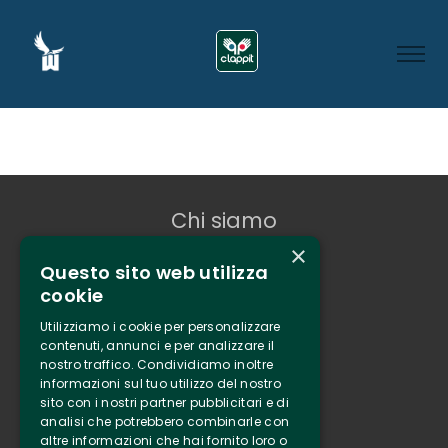
Chi siamo
×
Tenuta Selvaggia
Questo sito web utilizza
Contatti
cookie
Biglietteria
Utilizziamo i cookie per personalizzare
contenuti, annunci e per analizzare il
nostro traffico. Condividiamo inoltre
Clappit
informazioni sul tuo utilizzo del nostro
Informazione
sito con i nostri partner pubblicitari e di
Seguici
analisi che potrebbero combinarle con
altre informazioni che hai fornito loro o