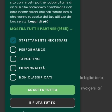
sito con i nostri partner pubblicitari e di
analisi che potrebbero combinarle con
Clappit
altre informazioni che hai fornito loro o
Informazione
che hanno raccolto dal tuo utilizzo dei
loro servizi.
Leggi di più
Seguici
MOSTRA TUTTI I PARTNER
(1658) →
Instagram
Facebook
STRETTAMENTE NECESSARI
Connect
PERFORMANCE
TARGETING
FUNZIONALITÀ
CONTATTI
NON CLASSIFICATI
Per informazioni e supporto all'acquisto della biglietteria
Clicca qui
Per informazioni sul programma e l'evento, rivolgersi all'
ACCETTA TUTTO
organizzatore
.
Dichiarazione di accessibilità
RIFIUTA TUTTO