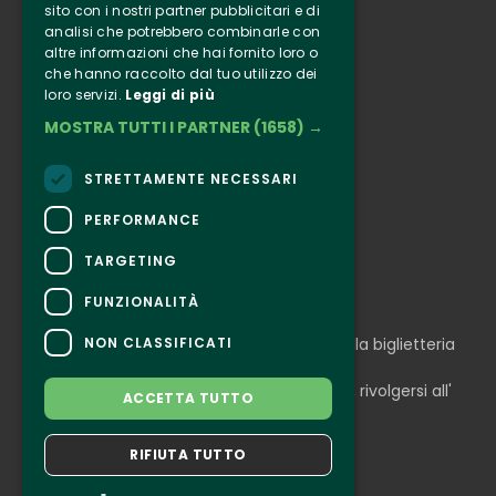
sito con i nostri partner pubblicitari e di
analisi che potrebbero combinarle con
Clappit
altre informazioni che hai fornito loro o
Informazione
che hanno raccolto dal tuo utilizzo dei
loro servizi.
Leggi di più
Seguici
MOSTRA TUTTI I PARTNER
(1658) →
Instagram
Facebook
STRETTAMENTE NECESSARI
Connect
PERFORMANCE
TARGETING
FUNZIONALITÀ
CONTATTI
NON CLASSIFICATI
Per informazioni e supporto all'acquisto della biglietteria
Clicca qui
Per informazioni sul programma e l'evento, rivolgersi all'
ACCETTA TUTTO
organizzatore
.
Dichiarazione di accessibilità
RIFIUTA TUTTO