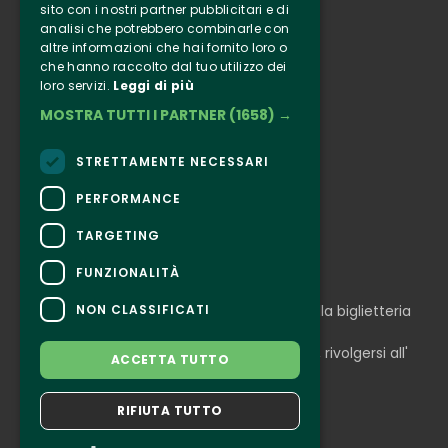
sito con i nostri partner pubblicitari e di
analisi che potrebbero combinarle con
Clappit
altre informazioni che hai fornito loro o
Informazione
che hanno raccolto dal tuo utilizzo dei
loro servizi.
Leggi di più
Seguici
MOSTRA TUTTI I PARTNER
(1658) →
Instagram
Facebook
STRETTAMENTE NECESSARI
Connect
PERFORMANCE
TARGETING
FUNZIONALITÀ
CONTATTI
NON CLASSIFICATI
Per informazioni e supporto all'acquisto della biglietteria
Clicca qui
Per informazioni sul programma e l'evento, rivolgersi all'
ACCETTA TUTTO
organizzatore
.
Dichiarazione di accessibilità
RIFIUTA TUTTO