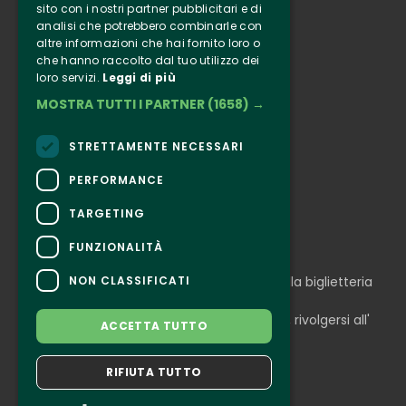
sito con i nostri partner pubblicitari e di
analisi che potrebbero combinarle con
Clappit
altre informazioni che hai fornito loro o
Informazione
che hanno raccolto dal tuo utilizzo dei
loro servizi.
Leggi di più
Seguici
MOSTRA TUTTI I PARTNER
(1658) →
Instagram
Facebook
STRETTAMENTE NECESSARI
Connect
PERFORMANCE
TARGETING
FUNZIONALITÀ
CONTATTI
NON CLASSIFICATI
Per informazioni e supporto all'acquisto della biglietteria
Clicca qui
Per informazioni sul programma e l'evento, rivolgersi all'
ACCETTA TUTTO
organizzatore
.
Dichiarazione di accessibilità
RIFIUTA TUTTO