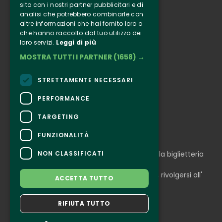
sito con i nostri partner pubblicitari e di
analisi che potrebbero combinarle con
Clappit
altre informazioni che hai fornito loro o
Informazione
che hanno raccolto dal tuo utilizzo dei
loro servizi.
Leggi di più
Seguici
MOSTRA TUTTI I PARTNER
(1658) →
Instagram
Facebook
STRETTAMENTE NECESSARI
Connect
PERFORMANCE
TARGETING
FUNZIONALITÀ
CONTATTI
NON CLASSIFICATI
Per informazioni e supporto all'acquisto della biglietteria
Clicca qui
Per informazioni sul programma e l'evento, rivolgersi all'
ACCETTA TUTTO
organizzatore
.
Dichiarazione di accessibilità
RIFIUTA TUTTO