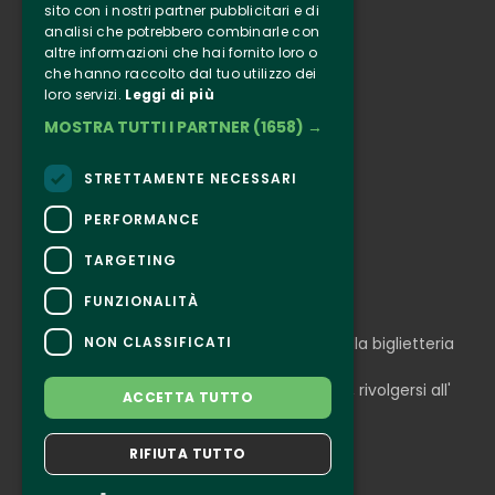
sito con i nostri partner pubblicitari e di
analisi che potrebbero combinarle con
Clappit
altre informazioni che hai fornito loro o
Informazione
che hanno raccolto dal tuo utilizzo dei
loro servizi.
Leggi di più
Seguici
MOSTRA TUTTI I PARTNER
(1658) →
Instagram
Facebook
STRETTAMENTE NECESSARI
Connect
PERFORMANCE
TARGETING
FUNZIONALITÀ
CONTATTI
NON CLASSIFICATI
Per informazioni e supporto all'acquisto della biglietteria
Clicca qui
Per informazioni sul programma e l'evento, rivolgersi all'
ACCETTA TUTTO
organizzatore
.
Dichiarazione di accessibilità
RIFIUTA TUTTO