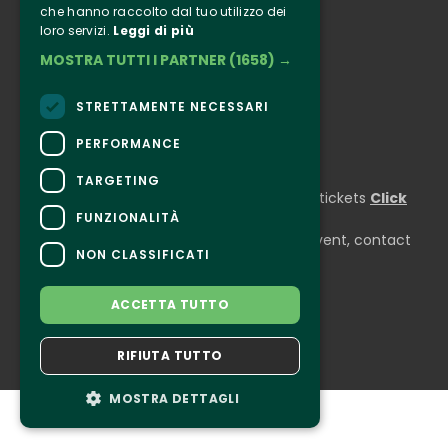
che hanno raccolto dal tuo utilizzo dei
Instagram
loro servizi.
Leggi di più
Facebook
MOSTRA TUTTI I PARTNER
(1658) →
Connect
STRETTAMENTE NECESSARI
PERFORMANCE
CONTACTS
TARGETING
For information and support in purchasing tickets
Click
here
FUNZIONALITÀ
For information on the program and the event, contact
NON CLASSIFICATI
the
organizer
.
Accessibility statement
ACCETTA TUTTO
RIFIUTA TUTTO
MOSTRA DETTAGLI