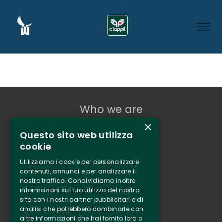
Who we are
×
Tenuta Selvaggia
Questo sito web utilizza
Contacts
cookie
Online ticketing
Utilizziamo i cookie per personalizzare
contenuti, annunci e per analizzare il
nostro traffico. Condividiamo inoltre
Clappit
informazioni sul tuo utilizzo del nostro
Information
sito con i nostri partner pubblicitari e di
Follow Us
analisi che potrebbero combinarle con
altre informazioni che hai fornito loro o