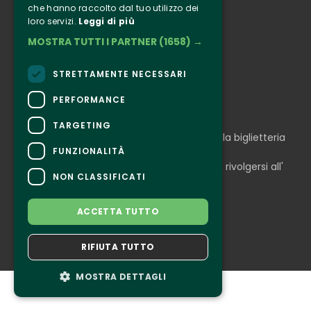
che hanno raccolto dal tuo utilizzo dei
Instagram
loro servizi.
Leggi di più
Facebook
MOSTRA TUTTI I PARTNER
(1658) →
Connect
STRETTAMENTE NECESSARI
PERFORMANCE
CONTATTI
TARGETING
Per informazioni e supporto all'acquisto della biglietteria
Clicca qui
FUNZIONALITÀ
Per informazioni sul programma e l'evento, rivolgersi all'
NON CLASSIFICATI
organizzatore
.
Dichiarazione di accessibilità
ACCETTA TUTTO
RIFIUTA TUTTO
MOSTRA DETTAGLI