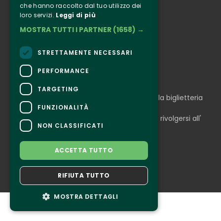
che hanno raccolto dal tuo utilizzo dei
Instagram
loro servizi.
Leggi di più
Facebook
MOSTRA TUTTI I PARTNER
(1658) →
Connect
STRETTAMENTE NECESSARI
PERFORMANCE
CONTATTI
TARGETING
Per informazioni e supporto all'acquisto della biglietteria
Clicca qui
FUNZIONALITÀ
Per informazioni sul programma e l'evento, rivolgersi all'
NON CLASSIFICATI
organizzatore
.
Dichiarazione di accessibilità
ACCETTA TUTTO
RIFIUTA TUTTO
MOSTRA DETTAGLI