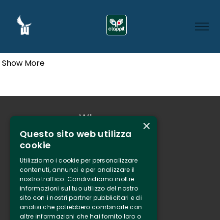
Show More
Who we are
×
Questo sito web utilizza
Tenuta Selvaggia
cookie
Contacts
Utilizziamo i cookie per personalizzare
Online ticketing
contenuti, annunci e per analizzare il
nostro traffico. Condividiamo inoltre
informazioni sul tuo utilizzo del nostro
Clappit
sito con i nostri partner pubblicitari e di
Information
analisi che potrebbero combinarle con
altre informazioni che hai fornito loro o
Follow Us