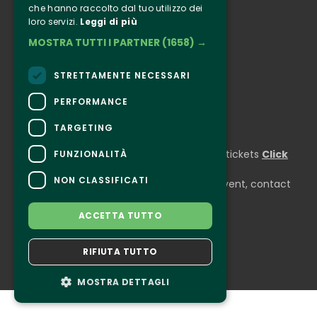
che hanno raccolto dal tuo utilizzo dei
loro servizi.
Leggi di più
Instagram
MOSTRA TUTTI I PARTNER
(1658) →
Facebook
Connect
STRETTAMENTE NECESSARI
PERFORMANCE
TARGETING
CONTACTS
For information and support in purchasing tickets
Click
FUNZIONALITÀ
here
NON CLASSIFICATI
For information on the program and the event, contact
the
organizer
.
Accessibility statement
ACCETTA TUTTO
RIFIUTA TUTTO
MOSTRA DETTAGLI