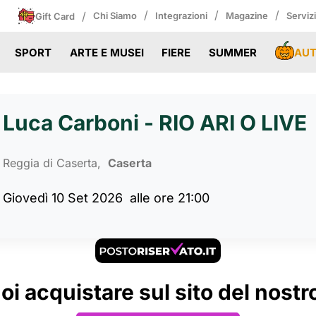
/
/
/
/
Chi Siamo
Integrazioni
Magazine
Serviz
Gift Card
AU
SPORT
ARTE E MUSEI
FIERE
SUMMER
Luca Carboni - RIO ARI O LIVE
Reggia di Caserta,
Caserta
Giovedì 10 Set 2026
alle ore 21:00
uoi acquistare sul sito del nostro