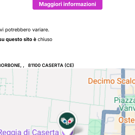
Maggiori informazioni
ivi potrebbero variare.
i su questo sito è
chiuso
BORBONE, , 81100
CASERTA
(CE)