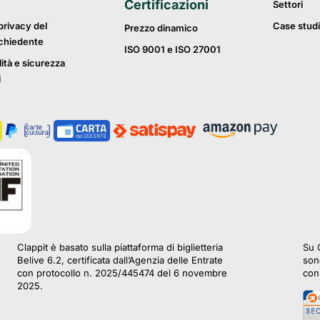
Certificazioni
Settori
privacy del
Case studi
Prezzo dinamico
ichiedente
ISO 9001 e ISO 27001
lità e sicurezza
i
Clappit è basato sulla piattaforma di biglietteria
Su C
Belive 6.2, certificata dall’Agenzia delle Entrate
sono
con protocollo n. 2025/445474 del 6 novembre
con 
2025.