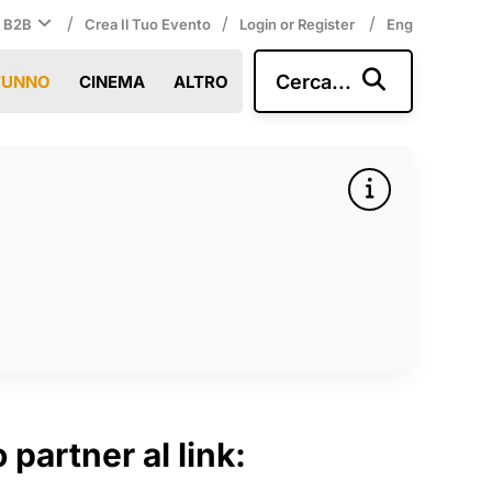
/
/
/
i B2B
Crea Il Tuo Evento
Login or Register
Eng
Cerca...
TUNNO
CINEMA
ALTRO
 partner al link: