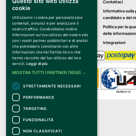
Questo sito web utilizza
Contattaci
cookie
Informativa sulla 
candidato e del r
Utilizziamo i cookie per personalizzare
contenuti, annunci e per analizzare il
Politica per la qua
nostro traffico. Condividiamo inoltre
delle informazion
informazioni sul tuo utilizzo del nostro sito
con i nostri partner pubblicitari e di analisi
Integrazioni
che potrebbero combinarle con altre
informazioni che hai fornito loro o che
hanno raccolto dal tuo utilizzo dei loro
servizi.
Leggi di più
MOSTRA TUTTI I PARTNER
(1658) →
STRETTAMENTE NECESSARI
PERFORMANCE
Clappit è un marchio di proprietà di:
TARGETING
Bemils Srl 
a Socio Unico
FUNZIONALITÀ
Via Fosse Ardeatine, 4 -20092 Cinisello 
Balsamo (MI)
NON CLASSIFICATI
PI 05589050961