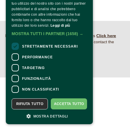
tuo utilizzo del nostro sito con i nostri partner
pubblicitari e di analisi che potrebbero
combinarle con altre informazioni che hai
fornito loro o che hanno raccolto dal tuo
utilizzo dei loro servizi.
Leggi di più
CONTACTS
MOSTRA TUTTI I PARTNER
(1658) →
For information and support in purchasing tickets
Click here
For information on the program and the event, contact the
STRETTAMENTE NECESSARI
organizer
.
Accessibility statement
PERFORMANCE
TARGETING
FUNZIONALITÀ
NON CLASSIFICATI
RIFIUTA TUTTO
ACCETTA TUTTO
MOSTRA DETTAGLI