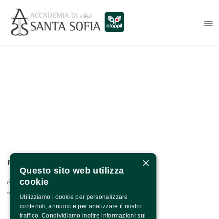
×
PER INFO E CONTATTI:
Questo sito web utilizza
cookie
Via Francesco Albergamo, 4 - 82100 Benevento
0824.1901208 / +39 371 1318590
Utilizziamo i cookie per personalizzare
contenuti, annunci e per analizzare il nostro
traffico. Condividiamo inoltre informazioni sul