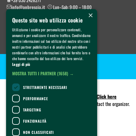
+39 030 2426271
info@anbrescia.it
Lun–Sab: 9:00 – 18:00
×
Questo sito web utilizza cookie
Utilizziamo i cookie per personalizzare contenuti,
annunci e per analizzare il nostro traffico. Condividiamo
inoltre informazioni sul tuo utilizzo del nostro sito con i
nostri partner pubblicitari e di analisi che potrebbero
combinarle con altre informazioni che hai fornito loro o
che hanno raccolto dal tuo utilizzo dei loro servizi.
Copyright © 2022 AN Brescia - P.IVA 04112160983
Leggi di più
Privacy policy
Cookie policy
| 
MOSTRA TUTTI I PARTNER
(1658) →
CONTACTS
STRETTAMENTE NECESSARI
For information and support in purchasing tickets
Click here
PERFORMANCE
For information on the program and the event, contact the
organizer
.
TARGETING
Accessibility statement
FUNZIONALITÀ
NON CLASSIFICATI