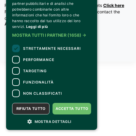
partner pubblicitari e di analisi che
For information and support in purchasing tickets
Click here
potrebbero combinarle con altre
For information on the program and the event, contact the
informazioni che hai fornito loro o che
organizer
.
hanno raccolto dal tuo utilizzo dei loro
Accessibility statement
servizi.
Leggi di più
MOSTRA TUTTI I PARTNER
(1658) →
STRETTAMENTE NECESSARI
PERFORMANCE
TARGETING
FUNZIONALITÀ
NON CLASSIFICATI
RIFIUTA TUTTO
ACCETTA TUTTO
MOSTRA DETTAGLI