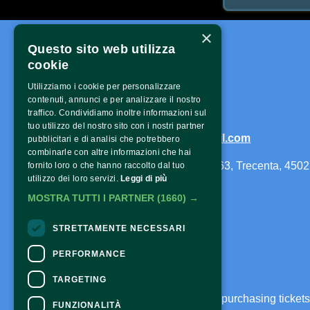
×
Questo sito web utilizza
Contatti
cookie
Utilizziamo i cookie per personalizzare
contenuti, annunci e per analizzare il nostro
Telefono:
3473584444
traffico. Condividiamo inoltre informazioni sul
tuo utilizzo del nostro sito con i nostri partner
Email:
caltoarxfestival@gmail.com
pubblicitari e di analisi che potrebbero
combinarle con altre informazioni che hai
Indirizzo: Largo Achille Pirani 63, Trecenta, 4502
fornito loro o che hanno raccolto dal tuo
utilizzo dei loro servizi.
Leggi di più
MOSTRA TUTTI I PARTNER
(1660) →
STRETTAMENTE NECESSARI
PERFORMANCE
CONTACTS
TARGETING
For information and support in purchasing ticket
FUNZIONALITÀ