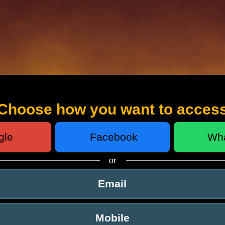
Choose how you want to acces
gle
Facebook
Wh
or
Email
Mobile