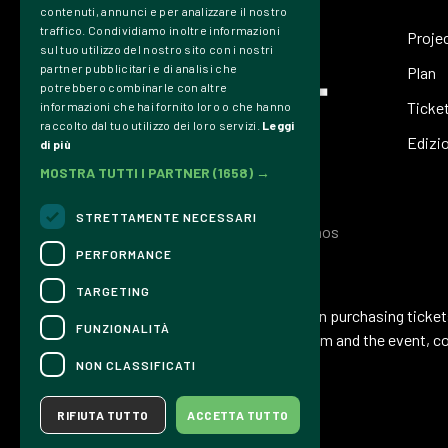
contenuti, annunci e per analizzare il nostro
traffico. Condividiamo inoltre informazioni
Proje
sul tuo utilizzo del nostro sito con i nostri
partner pubblicitari e di analisi che
Plan
potrebbero combinarle con altre
Ticke
informazioni che hai fornito loro o che hanno
raccolto dal tuo utilizzo dei loro servizi.
Leggi
Edizi
di più
MOSTRA TUTTI I PARTNER
(1658) →
STRETTAMENTE NECESSARI
Associazione Culturale Dromos
PERFORMANCE
CONTACTS
TARGETING
For information and support in purchasing ticke
FUNZIONALITÀ
For information on the program and the event, c
Accessibility statement
NON CLASSIFICATI
RIFIUTA TUTTO
ACCETTA TUTTO