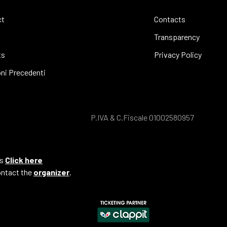
ct
Contacts
Transparency
ts
Privacy Policy
oni Precedenti
P.IVA & C.Fiscale 01002580957
ts
Click here
ontact the
organizer
.