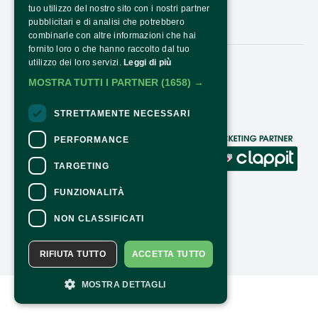
OPENING HOURS AND COSTS
tuo utilizzo del nostro sito con i nostri partner
pubblicitari e di analisi che potrebbero
CONTACTS
combinarle con altre informazioni che hai
fornito loro o che hanno raccolto dal tuo
utilizzo dei loro servizi.
Leggi di più
Follow Us:
MOSTRA TUTTI I PARTNER
(1658) →
STRETTAMENTE NECESSARI
PERFORMANCE
CONTACTS
TARGETING
For information and support in purchasing
tickets
Click here
FUNZIONALITÀ
For information on the program and the
event, contact the
organizer
.
NON CLASSIFICATI
Accessibility statement
RIFIUTA TUTTO
ACCETTA TUTTO
MOSTRA DETTAGLI