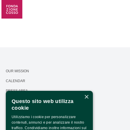
OUR MISSION
CALENDAR
PRESS AREA
×
Questo sito web utilizza
TRANSPARENCY
cookie
PNRR TRANSPARENCY - NEXTGENERATIONEU
Utilizziamo i cookie per personalizzare
HOW TO ARRIVE
contenuti, annunci e per analizzare il nostro
traffico. Condividiamo inoltre informazioni sul