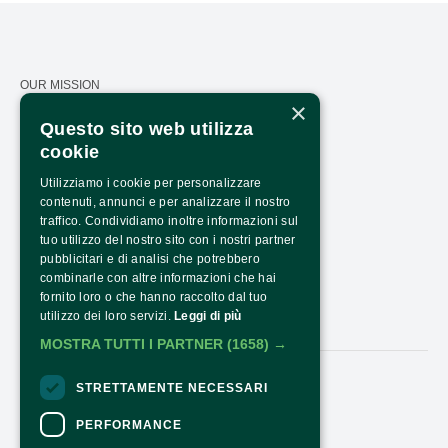
OUR MISSION
×
CALENDAR
Questo sito web utilizza
cookie
PRESS AREA
Utilizziamo i cookie per personalizzare
TRANSPARENCY
contenuti, annunci e per analizzare il nostro
PNRR TRANSPARENCY - NEXTGENERATIONEU
traffico. Condividiamo inoltre informazioni sul
tuo utilizzo del nostro sito con i nostri partner
HOW TO ARRIVE
pubblicitari e di analisi che potrebbero
combinarle con altre informazioni che hai
OPENING HOURS AND COSTS
fornito loro o che hanno raccolto dal tuo
utilizzo dei loro servizi.
Leggi di più
CONTACTS
MOSTRA TUTTI I PARTNER
(1658) →
STRETTAMENTE NECESSARI
Follow Us:
PERFORMANCE